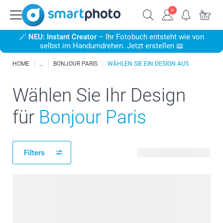
🪄
NEU: Instant Creator
– Ihr Fotobuch entsteht wie von
selbst im Handumdrehen. Jetzt erstellen 📖
HOME
BONJOUR PARIS
WÄHLEN SIE EIN DESIGN AUS
Wählen Sie Ihr Design
für
Bonjour Paris
Filters
12 verfügbare Designs