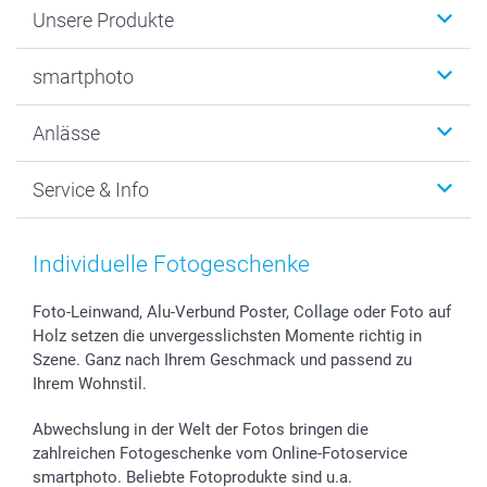
Unsere Produkte
Fotobücher
smartphoto
Fotogeschenke
Wanddekoration
Über uns
Anlässe
MyNameBook
Warum smartphoto
Foto-Grusskarten
Nachhaltigkeit
Weihnachten
Service & Info
Fotoabzüge, Fotos als Buch & Poster
Datenschutz
Neujahr
Smartphone & Tablet Cases
Cookie-Erklärung
Valentinstag
Kontakt & FAQ
Zubehör & Material
AGB
Muttertag
Preise und Versandkosten
Individuelle Fotogeschenke
Foto-Kalender & Agenden
Impressum
Vatertag
Lieferfristen
Sticker & Etiketten
Presse
Kommunion & Konfirmation
48h Lieferung
Foto-Leinwand, Alu-Verbund Poster, Collage oder Foto auf
Holz setzen die unvergesslichsten Momente richtig in
Geschenk-Gutscheine (PDF)
Partnerprogramme
Hochzeit
Zahlungsmöglichkeiten
Szene. Ganz nach Ihrem Geschmack und passend zu
Investor Relations
Geburtstag
Anmelden /Registrieren
Ihrem Wohnstil.
B2B smartbusiness
Geburt
Sitemap
Widerrufsrecht
Zu allen Anlässen
Status der Bestellung
Abwechslung in der Welt der Fotos bringen die
smartfriends
zahlreichen Fotogeschenke vom Online-Fotoservice
smartphoto. Beliebte Fotoprodukte sind u.a.
smartgarantie