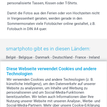
personalisierte Tassen, Kissen oder T-Shirts.
smartbonus
Damit die Fotos aus den Ferien oder von Hochzeiten nicht
in Vergessenheit geraten, werden gerade in den
Sommermonaten viele Fotobücher online gestaltet, z.B.
Fotobuch in DIN A4 quer.
smartphoto gibt es in diesen Ländern:
België
-
Belgique
-
Danmark
-
Deutschland
-
France
-
Ireland
-
Nederland
-
Norge
-
Österreich
-
Schweiz
-
Suisse
-
Diese Webseite verwendet Cookies und andere
Switzerland
-
Suomi
-
Sverige
-
United Kingdom
-
Technologien
Other Countries
Wir verwenden Cookies und andere Technologien (z. B.
künstliche Intelligenz), um den Datenverkehr auf unserer
Website zu analysieren, um Inhalte und Werbung zu
personalisieren und um Social-Media-Funktionen
Alle Preise verstehen sich in Schweizer Franken (CHF) inkl. MwSt. und zzgl.
Versandkosten.
bereitzustellen. Wir teilen auch Informationen über Ihre
Nutzung unserer Website mit unseren Analyse-, Werbe- und
Social-Media-Partnern. Mehr über unsere Cookie-Erklärung