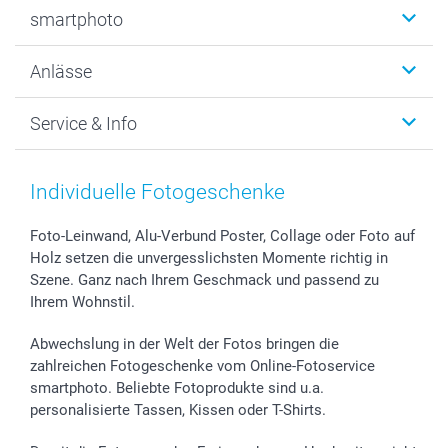
Fotobücher
smartphoto
Fotogeschenke
Wanddekoration
Über uns
Anlässe
MyNameBook
Warum smartphoto
Foto-Grusskarten
Nachhaltigkeit
Weihnachten
Service & Info
Fotoabzüge, Fotos als Buch & Poster
Datenschutz
Neujahr
Smartphone & Tablet Cases
Cookie-Erklärung
Valentinstag
Kontakt & FAQ
Zubehör & Material
AGB
Muttertag
Preise und Versandkosten
Individuelle Fotogeschenke
Foto-Kalender & Agenden
Impressum
Vatertag
Lieferfristen
Sticker & Etiketten
Presse
Kommunion & Konfirmation
48h Lieferung
Foto-Leinwand, Alu-Verbund Poster, Collage oder Foto auf
Holz setzen die unvergesslichsten Momente richtig in
Geschenk-Gutscheine (PDF)
Partnerprogramme
Hochzeit
Zahlungsmöglichkeiten
Szene. Ganz nach Ihrem Geschmack und passend zu
Investor Relations
Geburtstag
Anmelden /Registrieren
Ihrem Wohnstil.
B2B smartbusiness
Geburt
Sitemap
Widerrufsrecht
Zu allen Anlässen
Status der Bestellung
Abwechslung in der Welt der Fotos bringen die
smartfriends
zahlreichen Fotogeschenke vom Online-Fotoservice
smartphoto. Beliebte Fotoprodukte sind u.a.
smartgarantie
personalisierte Tassen, Kissen oder T-Shirts.
smartbonus