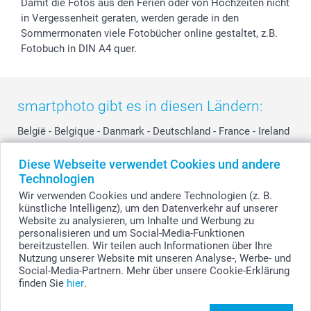
Damit die Fotos aus den Ferien oder von Hochzeiten nicht
in Vergessenheit geraten, werden gerade in den
Sommermonaten viele Fotobücher online gestaltet, z.B.
Fotobuch in DIN A4 quer.
smartphoto gibt es in diesen Ländern:
België
-
Belgique
-
Danmark
-
Deutschland
-
France
-
Ireland
-
Nederland
-
Norge
-
Österreich
-
Schweiz
-
Suisse
-
Diese Webseite verwendet Cookies und andere
Switzerland
-
Suomi
-
Sverige
-
United Kingdom
-
Technologien
Other Countries
Wir verwenden Cookies und andere Technologien (z. B.
künstliche Intelligenz), um den Datenverkehr auf unserer
Website zu analysieren, um Inhalte und Werbung zu
personalisieren und um Social-Media-Funktionen
Alle Preise verstehen sich in Schweizer Franken (CHF) inkl. MwSt. und zzgl.
Versandkosten.
bereitzustellen. Wir teilen auch Informationen über Ihre
Nutzung unserer Website mit unseren Analyse-, Werbe- und
Social-Media-Partnern. Mehr über unsere Cookie-Erklärung
finden Sie
hier
.
© smartphoto Group. Alle Rechte vorbehalten.