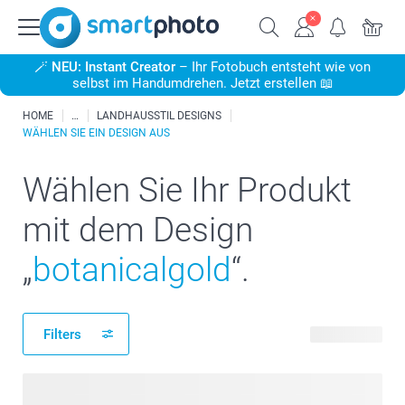
🪄
NEU: Instant Creator
– Ihr Fotobuch entsteht wie von
selbst im Handumdrehen. Jetzt erstellen 📖
HOME
LANDHAUSSTIL DESIGNS
WÄHLEN SIE EIN DESIGN AUS
Wählen Sie Ihr Produkt
mit dem Design
„
botanicalgold
“.
Filters
12 Produkte