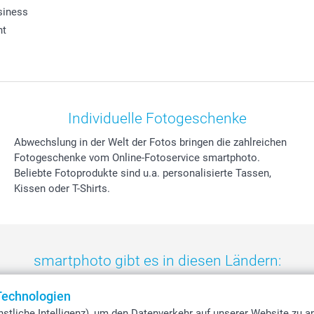
siness
ht
Individuelle Fotogeschenke
Abwechslung in der Welt der Fotos bringen die zahlreichen
Fotogeschenke vom Online-Fotoservice smartphoto.
Beliebte Fotoprodukte sind u.a. personalisierte Tassen,
Kissen oder T-Shirts.
smartphoto gibt es in diesen Ländern:
eland
-
Nederland
-
Norge
-
Österreich
-
Schweiz
-
Suisse
-
Switzerla
Technologien
stliche Intelligenz), um den Datenverkehr auf unserer Website zu a