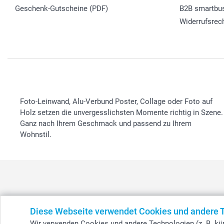
Geschenk-Gutscheine (PDF)
B2B smartbu
Widerrufsrec
Foto-Leinwand, Alu-Verbund Poster, Collage oder Foto auf
Holz setzen die unvergesslichsten Momente richtig in Szene.
Ganz nach Ihrem Geschmack und passend zu Ihrem
Wohnstil.
België
-
Belgique
-
Danmark
-
Deutschland
-
France
-
Ir
Diese Webseite verwendet Cookies und andere 
Wir verwenden Cookies und andere Technologien (z. B. kün