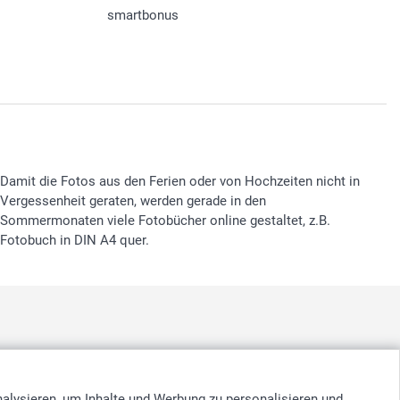
smartbonus
Damit die Fotos aus den Ferien oder von Hochzeiten nicht in
Vergessenheit geraten, werden gerade in den
Sommermonaten viele Fotobücher online gestaltet, z.B.
Fotobuch in DIN A4 quer.
nd
-
Suomi
-
Sverige
-
United Kingdom
-
Other Countries
nalysieren, um Inhalte und Werbung zu personalisieren und