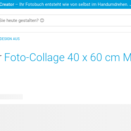
 Creator
– Ihr Fotobuch entsteht wie von selbst im Handumdrehen. Je
 DESIGN AUS
r
Foto-Collage 40 x 60 cm M
are Designs