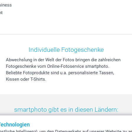
siness
ht
Individuelle Fotogeschenke
Abwechslung in der Welt der Fotos bringen die zahlreichen
Fotogeschenke vom Online-Fotoservice smartphoto.
Beliebte Fotoprodukte sind u.a. personalisierte Tassen,
Kissen oder T-Shirts.
smartphoto gibt es in diesen Ländern:
eland
-
Nederland
-
Norge
-
Österreich
-
Schweiz
-
Suisse
-
Switzerla
Technologien
stliche Intelligenz), um den Datenverkehr auf unserer Website zu a