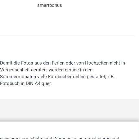
smartbonus
Damit die Fotos aus den Ferien oder von Hochzeiten nicht in
Vergessenheit geraten, werden gerade in den
Sommermonaten viele Fotobücher online gestaltet, z.B.
Fotobuch in DIN A4 quer.
nd
-
Suomi
-
Sverige
-
United Kingdom
-
Other Countries
nalysieren, um Inhalte und Werbung zu personalisieren und