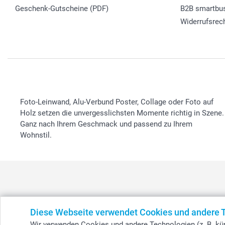
Geschenk-Gutscheine (PDF)
B2B smartbu
Widerrufsrec
Foto-Leinwand, Alu-Verbund Poster, Collage oder Foto auf
Holz setzen die unvergesslichsten Momente richtig in Szene.
Ganz nach Ihrem Geschmack und passend zu Ihrem
Wohnstil.
België
-
Belgique
-
Danmark
-
Deutschland
-
France
-
Ir
Diese Webseite verwendet Cookies und andere 
Wir verwenden Cookies und andere Technologien (z. B. kün