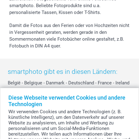
smartphoto. Beliebte Fotoprodukte sind u.a.
smartgarantie
personalisierte Tassen, Kissen oder T-Shirts.
smartbonus
Damit die Fotos aus den Ferien oder von Hochzeiten nicht
in Vergessenheit geraten, werden gerade in den
Sommermonaten viele Fotobücher online gestaltet, z.B.
Fotobuch in DIN A4 quer.
smartphoto gibt es in diesen Ländern:
België
-
Belgique
-
Danmark
-
Deutschland
-
France
-
Ireland
-
Nederland
-
Norge
-
Österreich
-
Schweiz
-
Suisse
-
Diese Webseite verwendet Cookies und andere
Switzerland
-
Suomi
-
Sverige
-
United Kingdom
-
Technologien
Other Countries
Wir verwenden Cookies und andere Technologien (z. B.
künstliche Intelligenz), um den Datenverkehr auf unserer
Website zu analysieren, um Inhalte und Werbung zu
personalisieren und um Social-Media-Funktionen
Alle Preise verstehen sich in Schweizer Franken (CHF) inkl. MwSt. und zzgl.
Versandkosten.
bereitzustellen. Wir teilen auch Informationen über Ihre