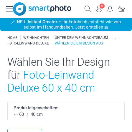
🪄
NEU: Instant Creator
– Ihr Fotobuch entsteht wie von
selbst im Handumdrehen. Jetzt erstellen 📖
HOME
WEIHNACHTEN
UNTER DEM WEIHNACHTSBAUM
FOTO-LEINWAND DELUXE
WÄHLEN SIE EIN DESIGN AUS
Wählen Sie Ihr Design
für
Foto-Leinwand
Deluxe 60 x 40 cm
Produkteigenschaften:
60
40 cm