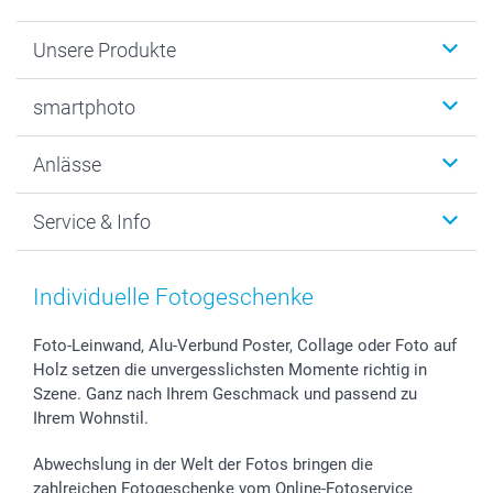
Unsere Produkte
Fotobücher
smartphoto
Fotogeschenke
Wanddekoration
Über uns
Anlässe
MyNameBook
Warum smartphoto
Foto-Grusskarten
Nachhaltigkeit
Weihnachten
Service & Info
Fotoabzüge, Fotos als Buch & Poster
Datenschutz
Neujahr
Smartphone & Tablet Cases
Cookie-Erklärung
Valentinstag
Kontakt & FAQ
Zubehör & Material
AGB
Muttertag
Preise und Versandkosten
Individuelle Fotogeschenke
Foto-Kalender & Agenden
Impressum
Vatertag
Lieferfristen
Sticker & Etiketten
Presse
Kommunion & Konfirmation
48h Lieferung
Foto-Leinwand, Alu-Verbund Poster, Collage oder Foto auf
Holz setzen die unvergesslichsten Momente richtig in
Geschenk-Gutscheine (PDF)
Partnerprogramme
Hochzeit
Zahlungsmöglichkeiten
Szene. Ganz nach Ihrem Geschmack und passend zu
Investor Relations
Geburtstag
Anmelden /Registrieren
Ihrem Wohnstil.
B2B smartbusiness
Geburt
Sitemap
Widerrufsrecht
Zu allen Anlässen
Status der Bestellung
Abwechslung in der Welt der Fotos bringen die
smartfriends
zahlreichen Fotogeschenke vom Online-Fotoservice