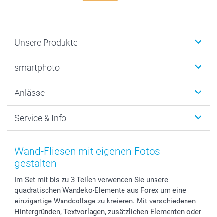
Unsere Produkte
Fotobücher
smartphoto
Fotogeschenke
Wanddekoration
Über uns
Anlässe
MyNameBook
Warum smartphoto
Foto-Grusskarten
Nachhaltigkeit
Weihnachten
Service & Info
Fotoabzüge, Fotos als Buch & Poster
Datenschutz
Neujahr
Smartphone & Tablet Cases
Cookie-Erklärung
Valentinstag
Kontakt & FAQ
Zubehör & Material
AGB
Muttertag
Preise und Versandkosten
Wand-Fliesen mit eigenen Fotos
Foto-Kalender & Agenden
Impressum
Vatertag
Lieferfristen
gestalten
Sticker & Etiketten
Presse
Kommunion & Konfirmation
48h Lieferung
Im Set mit bis zu 3 Teilen verwenden Sie unsere
Geschenk-Gutscheine (PDF)
Partnerprogramme
Hochzeit
Zahlungsmöglichkeiten
quadratischen Wandeko-Elemente aus Forex um eine
Investor Relations
Geburtstag
Anmelden /Registrieren
einzigartige Wandcollage zu kreieren. Mit verschiedenen
B2B smartbusiness
Geburt
Sitemap
Hintergründen, Textvorlagen, zusätzlichen Elementen oder