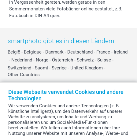
in Vergessenheit geraten, werden gerade in den
Sommermonaten viele Fotobücher online gestaltet, z.B.
Fotobuch in DIN A4 quer.
smartphoto gibt es in diesen Ländern:
België
-
Belgique
-
Danmark
-
Deutschland
-
France
-
Ireland
-
Nederland
-
Norge
-
Österreich
-
Schweiz
-
Suisse
-
Switzerland
-
Suomi
-
Sverige
-
United Kingdom
-
Other Countries
Diese Webseite verwendet Cookies und andere
Alle Preise verstehen sich in Schweizer Franken (CHF) inkl. MwSt. und zzgl.
Technologien
Versandkosten.
Wir verwenden Cookies und andere Technologien (z. B.
künstliche Intelligenz), um den Datenverkehr auf unserer
Website zu analysieren, um Inhalte und Werbung zu
personalisieren und um Social-Media-Funktionen
© smartphoto Group. Alle Rechte vorbehalten.
bereitzustellen. Wir teilen auch Informationen über Ihre
Nutzung unserer Website mit unseren Analyse-, Werbe- und