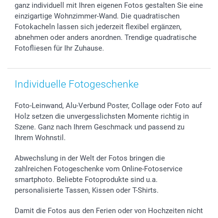
Widerrufsrecht
Zu allen Anlässen
Status der Bestellung
ganz individuell mit Ihren eigenen Fotos gestalten Sie eine
einzigartige Wohnzimmer-Wand. Die quadratischen
smartfriends
Fotokacheln lassen sich jederzeit flexibel ergänzen,
smartgarantie
abnehmen oder anders anordnen. Trendige quadratische
smartbonus
Fotofliesen für Ihr Zuhause.
Individuelle Fotogeschenke
Foto-Leinwand, Alu-Verbund Poster, Collage oder Foto auf
Holz setzen die unvergesslichsten Momente richtig in
Szene. Ganz nach Ihrem Geschmack und passend zu
Ihrem Wohnstil.
Abwechslung in der Welt der Fotos bringen die
zahlreichen Fotogeschenke vom Online-Fotoservice
smartphoto. Beliebte Fotoprodukte sind u.a.
personalisierte Tassen, Kissen oder T-Shirts.
Damit die Fotos aus den Ferien oder von Hochzeiten nicht