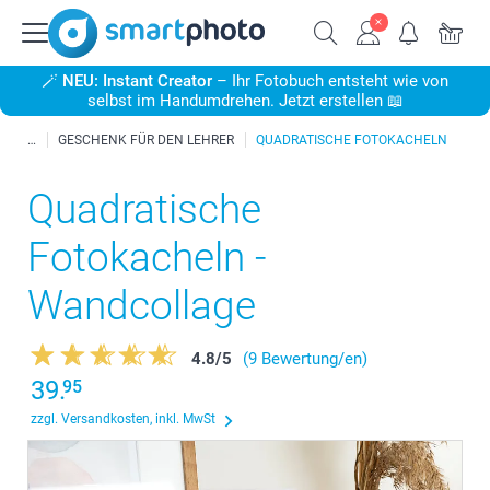
🪄
NEU: Instant Creator
– Ihr Fotobuch entsteht wie von
selbst im Handumdrehen. Jetzt erstellen 📖
GESCHENK FÜR DEN LEHRER
QUADRATISCHE FOTOKACHELN
Quadratische
Fotokacheln -
Wandcollage
4.8
/
5
(9 Bewertung/en)
39.
95
zzgl. Versandkosten, inkl. MwSt