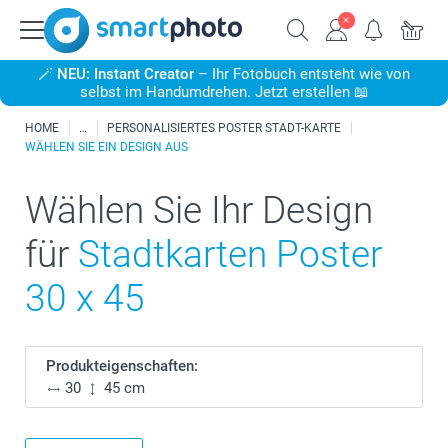
🪄
NEU: Instant Creator
– Ihr Fotobuch entsteht wie von
selbst im Handumdrehen. Jetzt erstellen 📖
HOME
PERSONALISIERTES POSTER STADT-KARTE
WÄHLEN SIE EIN DESIGN AUS
Wählen Sie Ihr Design
für
Stadtkarten Poster
30 x 45
Produkteigenschaften:
30
45 cm