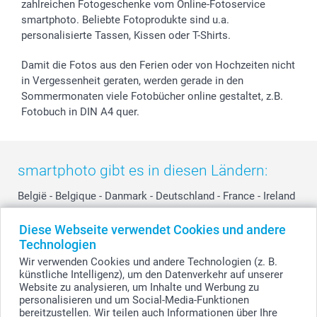
smartfriends
zahlreichen Fotogeschenke vom Online-Fotoservice
smartphoto. Beliebte Fotoprodukte sind u.a.
smartgarantie
personalisierte Tassen, Kissen oder T-Shirts.
smartbonus
Damit die Fotos aus den Ferien oder von Hochzeiten nicht
in Vergessenheit geraten, werden gerade in den
Sommermonaten viele Fotobücher online gestaltet, z.B.
Fotobuch in DIN A4 quer.
smartphoto gibt es in diesen Ländern:
België
-
Belgique
-
Danmark
-
Deutschland
-
France
-
Ireland
-
Nederland
-
Norge
-
Österreich
-
Schweiz
-
Suisse
-
Diese Webseite verwendet Cookies und andere
Switzerland
-
Suomi
-
Sverige
-
United Kingdom
-
Technologien
Other Countries
Wir verwenden Cookies und andere Technologien (z. B.
künstliche Intelligenz), um den Datenverkehr auf unserer
Website zu analysieren, um Inhalte und Werbung zu
personalisieren und um Social-Media-Funktionen
Alle Preise verstehen sich in Schweizer Franken (CHF) inkl. MwSt. und zzgl.
Versandkosten.
bereitzustellen. Wir teilen auch Informationen über Ihre