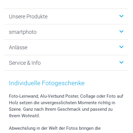
Unsere Produkte
Fotobücher
smartphoto
Fotogeschenke
Wanddekoration
Über uns
Anlässe
MyNameBook
Warum smartphoto
Foto-Grusskarten
Nachhaltigkeit
Weihnachten
Service & Info
Fotoabzüge, Fotos als Buch & Poster
Datenschutz
Neujahr
Smartphone & Tablet Cases
Cookie-Erklärung
Valentinstag
Kontakt & FAQ
Zubehör & Material
AGB
Muttertag
Preise und Versandkosten
Individuelle Fotogeschenke
Foto-Kalender & Agenden
Impressum
Vatertag
Lieferfristen
Sticker & Etiketten
Presse
Kommunion & Konfirmation
48h Lieferung
Foto-Leinwand, Alu-Verbund Poster, Collage oder Foto auf
Holz setzen die unvergesslichsten Momente richtig in
Geschenk-Gutscheine (PDF)
Partnerprogramme
Hochzeit
Zahlungsmöglichkeiten
Szene. Ganz nach Ihrem Geschmack und passend zu
Investor Relations
Geburtstag
Anmelden /Registrieren
Ihrem Wohnstil.
B2B smartbusiness
Geburt
Sitemap
Widerrufsrecht
Zu allen Anlässen
Status der Bestellung
Abwechslung in der Welt der Fotos bringen die