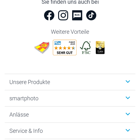
Sie finden uns auch bei
Weitere Vorteile
Unsere Produkte
Fotobücher
smartphoto
Fotogeschenke
Wanddekoration
Über uns
Anlässe
MyNameBook
Warum smartphoto
Foto-Grusskarten
Nachhaltigkeit
Weihnachten
Service & Info
Fotoabzüge, Fotos als Buch & Poster
Datenschutz
Neujahr