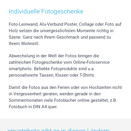
Smartphone & Tablet Cases
Cookie-Erklärung
Valentinstag
Kontakt & FAQ
Zubehör & Material
AGB
Muttertag
Preise und Versandkosten
Individuelle Fotogeschenke
Foto-Kalender & Agenden
Impressum
Vatertag
Lieferfristen
Sticker & Etiketten
Presse
Kommunion & Konfirmation
48h Lieferung
Foto-Leinwand, Alu-Verbund Poster, Collage oder Foto auf
Holz setzen die unvergesslichsten Momente richtig in
Geschenk-Gutscheine (PDF)
Partnerprogramme
Hochzeit
Zahlungsmöglichkeiten
Szene. Ganz nach Ihrem Geschmack und passend zu
Investor Relations
Geburtstag
Anmelden /Registrieren
Ihrem Wohnstil.
B2B smartbusiness
Geburt
Sitemap
Widerrufsrecht
Zu allen Anlässen
Status der Bestellung
Abwechslung in der Welt der Fotos bringen die
smartfriends
zahlreichen Fotogeschenke vom Online-Fotoservice
smartphoto. Beliebte Fotoprodukte sind u.a.
smartgarantie
personalisierte Tassen, Kissen oder T-Shirts.
smartbonus
Damit die Fotos aus den Ferien oder von Hochzeiten nicht
in Vergessenheit geraten, werden gerade in den
Sommermonaten viele Fotobücher online gestaltet, z.B.
Fotobuch in DIN A4 quer.