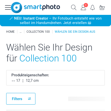
🪄
NEU: Instant Creator
– Ihr Fotobuch entsteht wie von
selbst im Handumdrehen. Jetzt erstellen 📖
HOME
COLLECTION 100
WÄHLEN SIE EIN DESIGN AUS
Wählen Sie Ihr Design
für
Collection 100
Produkteigenschaften:
17
12,7 cm
Filters
20 verfügbare Designs