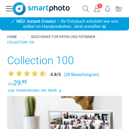
🪄
NEU: Instant Creator
– Ihr Fotobuch entsteht wie von
selbst im Handumdrehen. Jetzt erstellen 📖
HOME
GESCHENKE FÜR PATEN UND PATINNEN
COLLECTION 100
Collection 100
4.8
/
5
(28 Bewertung/en)
29.
95
Ab
zzgl. Versandkosten, inkl. MwSt