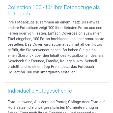
Zubehör & Material
AGB
Muttertag
Preise und Versandkosten
Collection 100 - für Ihre Fotoabzüge als
Foto-Kalender & Agenden
Impressum
Vatertag
Lieferfristen
Fotobuch
Sticker & Etiketten
Presse
Kommunion & Konfirmation
48h Lieferung
Ihre Fotoabzüge zusammen an einem Platz. Das etwas
Geschenk-Gutscheine (PDF)
Partnerprogramme
Hochzeit
Zahlungsmöglichkeiten
andere Fotoalbum zeigt 100 Ihrer liebsten Fotos aus den
Investor Relations
Geburtstag
Anmelden /Registrieren
Ferien oder von Festen. Einfach Coverdesign auswählen,
B2B smartbusiness
Geburt
Sitemap
Titel eingeben, 100 Fotos hochladen und über smartphoto
Widerrufsrecht
Zu allen Anlässen
Status der Bestellung
bestellen. Das Cover wird automatisch mit all den Fotos
gefüllt, die Sie verwendet haben. So haben Sie gleich
smartfriends
einen Überblick über den Inhalt des Fotoalbums. Ideal als
smartgarantie
Geschenk für Freunde, Familie, Kollegen uvm. Schnell
smartbonus
erstellt und zu einem Top Preis! Jetzt das Fotobuch
Collection 100 von smartphoto erstellen!
Individuelle Fotogeschenke
Foto-Leinwand, Alu-Verbund Poster, Collage oder Foto auf
Holz setzen die unvergesslichsten Momente richtig in
Szene. Ganz nach Ihrem Geschmack und passend zu