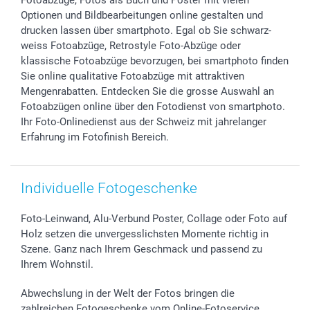
Fotoabzüge, Fotos als Buch und Poster mit vielen
Geschenk-Gutscheine (PDF)
Partnerprogramme
Hochzeit
Zahlungsmöglichkeiten
Optionen und Bildbearbeitungen online gestalten und
Investor Relations
Geburtstag
Anmelden /Registrieren
drucken lassen über smartphoto. Egal ob Sie schwarz-
B2B smartbusiness
Geburt
Sitemap
weiss Fotoabzüge, Retrostyle Foto-Abzüge oder
Widerrufsrecht
Zu allen Anlässen
Status der Bestellung
klassische Fotoabzüge bevorzugen, bei smartphoto finden
Sie online qualitative Fotoabzüge mit attraktiven
smartfriends
Mengenrabatten. Entdecken Sie die grosse Auswahl an
smartgarantie
Fotoabzügen online über den Fotodienst von smartphoto.
smartbonus
Ihr Foto-Onlinedienst aus der Schweiz mit jahrelanger
Erfahrung im Fotofinish Bereich.
Individuelle Fotogeschenke
Foto-Leinwand, Alu-Verbund Poster, Collage oder Foto auf
Holz setzen die unvergesslichsten Momente richtig in
Szene. Ganz nach Ihrem Geschmack und passend zu
Ihrem Wohnstil.
Abwechslung in der Welt der Fotos bringen die
zahlreichen Fotogeschenke vom Online-Fotoservice