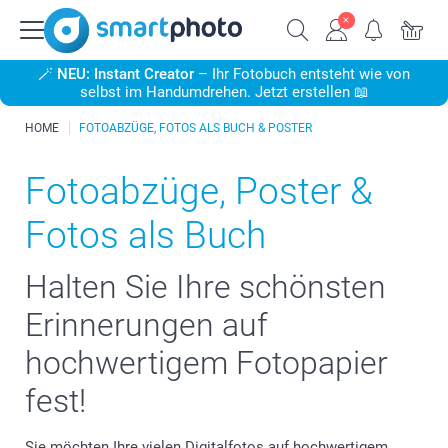
🪄
NEU: Instant Creator
– Ihr Fotobuch entsteht wie von
selbst im Handumdrehen. Jetzt erstellen 📖
HOME
FOTOABZÜGE, FOTOS ALS BUCH & POSTER
Fotoabzüge, Poster &
Fotos als Buch
Halten Sie Ihre schönsten
Erinnerungen auf
hochwertigem Fotopapier
fest!
Sie möchten Ihre vielen Digitalfotos auf hochwertigem