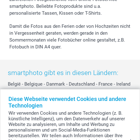
smartphoto. Beliebte Fotoprodukte sind u.a.
personalisierte Tassen, Kissen oder T-Shirts.
Damit die Fotos aus den Ferien oder von Hochzeiten nicht
in Vergessenheit geraten, werden gerade in den
Sommermonaten viele Fotobücher online gestaltet, z.B.
Fotobuch in DIN A4 quer.
smartphoto gibt es in diesen Ländern:
België
-
Belgique
-
Danmark
-
Deutschland
-
France
-
Ireland
-
Nederland
-
Norge
-
Österreich
-
Schweiz
-
Suisse
-
Diese Webseite verwendet Cookies und andere
Switzerland
-
Suomi
-
Sverige
-
United Kingdom
-
Technologien
Other Countries
Wir verwenden Cookies und andere Technologien (z. B.
künstliche Intelligenz), um den Datenverkehr auf unserer
Website zu analysieren, um Inhalte und Werbung zu
personalisieren und um Social-Media-Funktionen
Alle Preise verstehen sich in Schweizer Franken (CHF) inkl. MwSt. und zzgl.
Versandkosten.
bereitzustellen. Wir teilen auch Informationen über Ihre