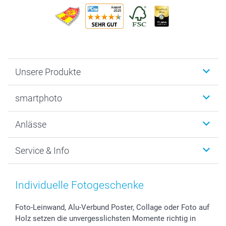
Unsere Produkte
Fotobücher
smartphoto
Fotogeschenke
Wanddekoration
Über uns
Anlässe
MyNameBook
Warum smartphoto
Foto-Grusskarten
Nachhaltigkeit
Weihnachten
Service & Info
Fotoabzüge, Fotos als Buch & Poster
Datenschutz
Neujahr
Smartphone & Tablet Cases
Cookie-Erklärung
Valentinstag
Kontakt & FAQ
Zubehör & Material
AGB
Muttertag
Preise und Versandkosten
Individuelle Fotogeschenke
Foto-Kalender & Agenden
Impressum
Vatertag
Lieferfristen
Sticker & Etiketten
Presse
Kommunion & Konfirmation
48h Lieferung
Foto-Leinwand, Alu-Verbund Poster, Collage oder Foto auf
Holz setzen die unvergesslichsten Momente richtig in
Geschenk-Gutscheine (PDF)
Partnerprogramme
Hochzeit
Zahlungsmöglichkeiten