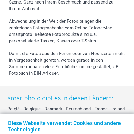
Szene. Ganz nach Ihrem Geschmack und passend zu
Investor Relations
Geburtstag
Anmelden /Registrieren
Ihrem Wohnstil.
B2B smartbusiness
Geburt
Sitemap
Widerrufsrecht
Zu allen Anlässen
Status der Bestellung
Abwechslung in der Welt der Fotos bringen die
smartfriends
zahlreichen Fotogeschenke vom Online-Fotoservice
smartphoto. Beliebte Fotoprodukte sind u.a.
smartgarantie
personalisierte Tassen, Kissen oder T-Shirts.
smartbonus
Damit die Fotos aus den Ferien oder von Hochzeiten nicht
in Vergessenheit geraten, werden gerade in den
Sommermonaten viele Fotobücher online gestaltet, z.B.
Fotobuch in DIN A4 quer.
smartphoto gibt es in diesen Ländern:
België
-
Belgique
-
Danmark
-
Deutschland
-
France
-
Ireland
-
Nederland
-
Norge
-
Österreich
-
Schweiz
-
Suisse
-
Diese Webseite verwendet Cookies und andere
Switzerland
-
Suomi
-
Sverige
-
United Kingdom
-
Technologien
Other Countries