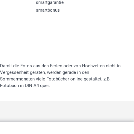
smartgarantie
smartbonus
Damit die Fotos aus den Ferien oder von Hochzeiten nicht in
Vergessenheit geraten, werden gerade in den
Sommermonaten viele Fotobücher online gestaltet, z.B.
Fotobuch in DIN A4 quer.
nd
-
Suomi
-
Sverige
-
United Kingdom
-
Other Countries