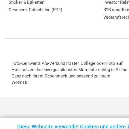
Sticker & Etiketten
Investor Rela
Geschenk-Gutscheine (PDF)
B2B smartbu
Widerrufsrec
Foto-Leinwand, Alu-Verbund Poster, Collage oder Foto auf
Holz setzen die unvergesslichsten Momente richtig in Szene.
Ganz nach Ihrem Geschmack und passend zu Ihrem
Wohnstil.
België
-
Belgique
-
Danmark
-
Deutschland
-
France
-
Ir
Diese Webseite verwendet Cookies und andere 