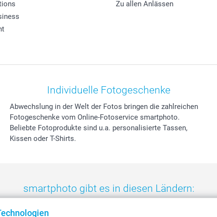
tions
Zu allen Anlässen
siness
ht
Individuelle Fotogeschenke
Abwechslung in der Welt der Fotos bringen die zahlreichen
Fotogeschenke vom Online-Fotoservice smartphoto.
Beliebte Fotoprodukte sind u.a. personalisierte Tassen,
Kissen oder T-Shirts.
smartphoto gibt es in diesen Ländern:
eland
-
Nederland
-
Norge
-
Österreich
-
Schweiz
-
Suisse
-
Switzerla
Technologien