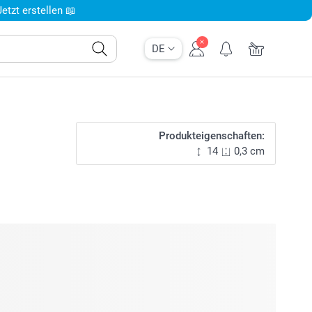
tzt erstellen 📖
DE
Produkteigenschaften:
14
0,3 cm