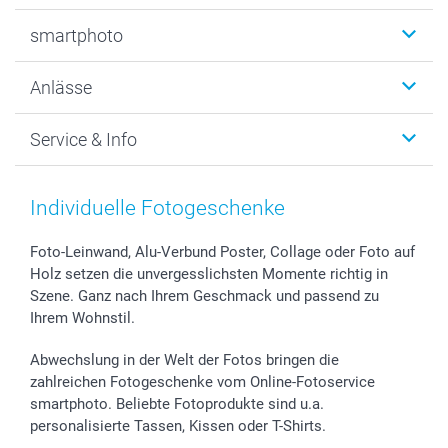
Fotobücher
smartphoto
Fotogeschenke
Wanddekoration
Über uns
Anlässe
MyNameBook
Warum smartphoto
Foto-Grusskarten
Nachhaltigkeit
Weihnachten
Service & Info
Fotoabzüge, Fotos als Buch & Poster
Datenschutz
Neujahr
Smartphone & Tablet Cases
Cookie-Erklärung
Valentinstag
Kontakt & FAQ
Zubehör & Material
AGB
Muttertag
Preise und Versandkosten
Individuelle Fotogeschenke
Foto-Kalender & Agenden
Impressum
Vatertag
Lieferfristen
Sticker & Etiketten
Presse
Kommunion & Konfirmation
48h Lieferung
Foto-Leinwand, Alu-Verbund Poster, Collage oder Foto auf
Holz setzen die unvergesslichsten Momente richtig in
Geschenk-Gutscheine (PDF)
Partnerprogramme
Hochzeit
Zahlungsmöglichkeiten
Szene. Ganz nach Ihrem Geschmack und passend zu
Investor Relations
Geburtstag
Anmelden /Registrieren
Ihrem Wohnstil.
B2B smartbusiness
Geburt
Sitemap
Widerrufsrecht
Zu allen Anlässen
Status der Bestellung
Abwechslung in der Welt der Fotos bringen die
smartfriends
zahlreichen Fotogeschenke vom Online-Fotoservice
smartphoto. Beliebte Fotoprodukte sind u.a.
smartgarantie
personalisierte Tassen, Kissen oder T-Shirts.
smartbonus