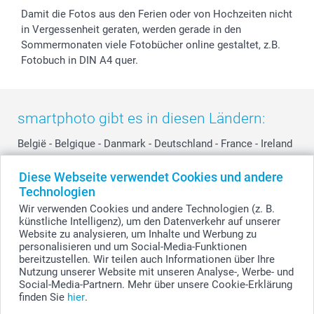
Damit die Fotos aus den Ferien oder von Hochzeiten nicht
in Vergessenheit geraten, werden gerade in den
Sommermonaten viele Fotobücher online gestaltet, z.B.
Fotobuch in DIN A4 quer.
smartphoto gibt es in diesen Ländern:
België
-
Belgique
-
Danmark
-
Deutschland
-
France
-
Ireland
-
Nederland
-
Norge
-
Österreich
-
Schweiz
-
Suisse
-
Diese Webseite verwendet Cookies und andere
Switzerland
-
Suomi
-
Sverige
-
United Kingdom
-
Technologien
Other Countries
Wir verwenden Cookies und andere Technologien (z. B.
künstliche Intelligenz), um den Datenverkehr auf unserer
Website zu analysieren, um Inhalte und Werbung zu
personalisieren und um Social-Media-Funktionen
Alle Preise verstehen sich in Schweizer Franken (CHF) inkl. MwSt. und zzgl.
Versandkosten.
bereitzustellen. Wir teilen auch Informationen über Ihre
Nutzung unserer Website mit unseren Analyse-, Werbe- und
Social-Media-Partnern. Mehr über unsere Cookie-Erklärung
finden Sie
hier
.
© smartphoto Group. Alle Rechte vorbehalten.