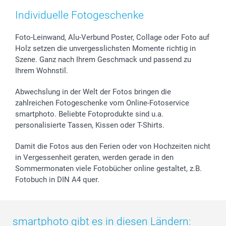
Zubehör & Material
AGB
Muttertag
Preise und Versandkosten
Individuelle Fotogeschenke
Foto-Kalender & Agenden
Impressum
Vatertag
Lieferfristen
Sticker & Etiketten
Presse
Kommunion & Konfirmation
48h Lieferung
Foto-Leinwand, Alu-Verbund Poster, Collage oder Foto auf
Holz setzen die unvergesslichsten Momente richtig in
Geschenk-Gutscheine (PDF)
Partnerprogramme
Hochzeit
Zahlungsmöglichkeiten
Szene. Ganz nach Ihrem Geschmack und passend zu
Investor Relations
Geburtstag
Anmelden /Registrieren
Ihrem Wohnstil.
B2B smartbusiness
Geburt
Sitemap
Widerrufsrecht
Zu allen Anlässen
Status der Bestellung
Abwechslung in der Welt der Fotos bringen die
smartfriends
zahlreichen Fotogeschenke vom Online-Fotoservice
smartphoto. Beliebte Fotoprodukte sind u.a.
smartgarantie
personalisierte Tassen, Kissen oder T-Shirts.
smartbonus
Damit die Fotos aus den Ferien oder von Hochzeiten nicht
in Vergessenheit geraten, werden gerade in den
Sommermonaten viele Fotobücher online gestaltet, z.B.
Fotobuch in DIN A4 quer.
smartphoto gibt es in diesen Ländern: