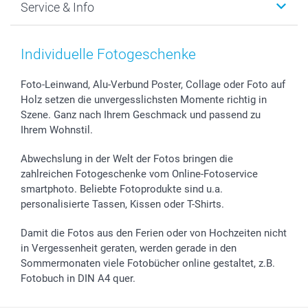
Service & Info
Fotoabzüge, Fotos als Buch & Poster
Datenschutz
Neujahr
Smartphone & Tablet Cases
Cookie-Erklärung
Valentinstag
Kontakt & FAQ
Zubehör & Material
AGB
Muttertag
Preise und Versandkosten
Individuelle Fotogeschenke
Foto-Kalender & Agenden
Impressum
Vatertag
Lieferfristen
Sticker & Etiketten
Presse
Kommunion & Konfirmation
48h Lieferung
Foto-Leinwand, Alu-Verbund Poster, Collage oder Foto auf
Holz setzen die unvergesslichsten Momente richtig in
Geschenk-Gutscheine (PDF)
Partnerprogramme
Hochzeit
Zahlungsmöglichkeiten
Szene. Ganz nach Ihrem Geschmack und passend zu
Investor Relations
Geburtstag
Anmelden /Registrieren
Ihrem Wohnstil.
B2B smartbusiness
Geburt
Sitemap
Widerrufsrecht
Zu allen Anlässen
Status der Bestellung
Abwechslung in der Welt der Fotos bringen die
smartfriends
zahlreichen Fotogeschenke vom Online-Fotoservice
smartphoto. Beliebte Fotoprodukte sind u.a.
smartgarantie
personalisierte Tassen, Kissen oder T-Shirts.
smartbonus
Damit die Fotos aus den Ferien oder von Hochzeiten nicht
in Vergessenheit geraten, werden gerade in den
Sommermonaten viele Fotobücher online gestaltet, z.B.
Fotobuch in DIN A4 quer.