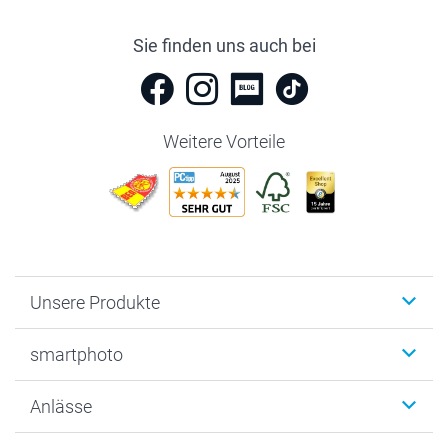
Sie finden uns auch bei
Weitere Vorteile
Unsere Produkte
Fotobücher
smartphoto
Fotogeschenke
Wanddekoration
Über uns
Anlässe
MyNameBook
Warum smartphoto
Foto-Grusskarten
Nachhaltigkeit
Weihnachten