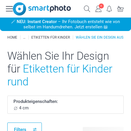
🪄
NEU: Instant Creator
– Ihr Fotobuch entsteht wie von
selbst im Handumdrehen. Jetzt erstellen 📖
HOME
ETIKETTEN FÜR KINDER
WÄHLEN SIE EIN DESIGN AUS
Wählen Sie Ihr Design
für
Etiketten für Kinder
rund
Produkteigenschaften:
4 cm
Filters
6 verfügbare Designs