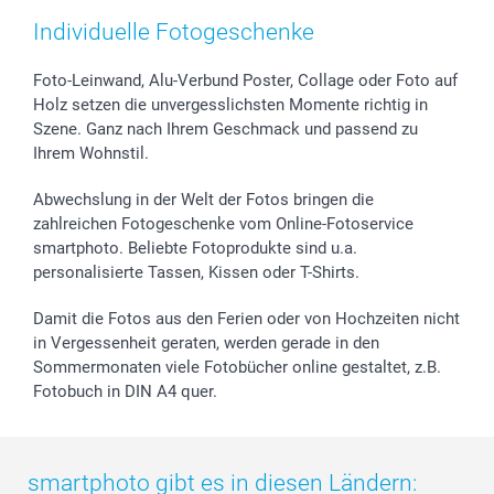
Zubehör & Material
AGB
Muttertag
Preise und Versandkosten
Individuelle Fotogeschenke
Foto-Kalender & Agenden
Impressum
Vatertag
Lieferfristen
Sticker & Etiketten
Presse
Kommunion & Konfirmation
48h Lieferung
Foto-Leinwand, Alu-Verbund Poster, Collage oder Foto auf
Holz setzen die unvergesslichsten Momente richtig in
Geschenk-Gutscheine (PDF)
Partnerprogramme
Hochzeit
Zahlungsmöglichkeiten
Szene. Ganz nach Ihrem Geschmack und passend zu
Investor Relations
Geburtstag
Anmelden /Registrieren
Ihrem Wohnstil.
B2B smartbusiness
Geburt
Sitemap
Widerrufsrecht
Zu allen Anlässen
Status der Bestellung
Abwechslung in der Welt der Fotos bringen die
smartfriends
zahlreichen Fotogeschenke vom Online-Fotoservice
smartphoto. Beliebte Fotoprodukte sind u.a.
smartgarantie
personalisierte Tassen, Kissen oder T-Shirts.
smartbonus
Damit die Fotos aus den Ferien oder von Hochzeiten nicht
in Vergessenheit geraten, werden gerade in den
Sommermonaten viele Fotobücher online gestaltet, z.B.
Fotobuch in DIN A4 quer.
smartphoto gibt es in diesen Ländern: