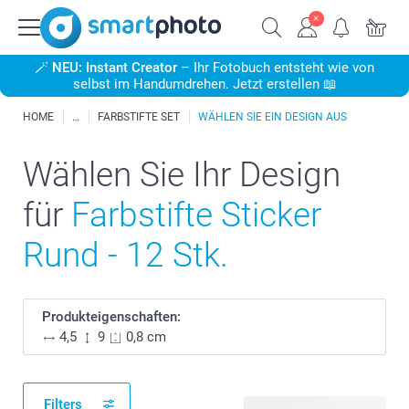
🪄
NEU: Instant Creator
– Ihr Fotobuch entsteht wie von
selbst im Handumdrehen. Jetzt erstellen 📖
HOME
FARBSTIFTE SET
WÄHLEN SIE EIN DESIGN AUS
Wählen Sie Ihr Design
für
Farbstifte Sticker
Rund - 12 Stk.
Produkteigenschaften:
4,5
9
0,8 cm
Filters
489 verfügbare Designs