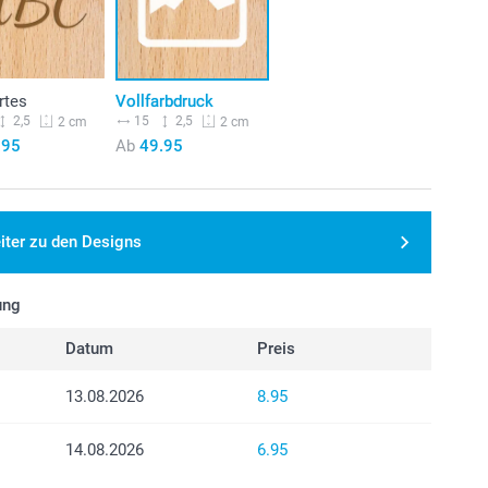
rtes
Vollfarbdruck
2,5
15
2,5
2 cm
2 cm
.95
Ab
49.95
iter zu den Designs
ung
Datum
Preis
13.08.2026
8.95
14.08.2026
6.95