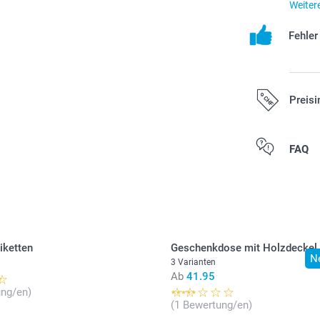
Weiter
Fehle
Preisi
Alle Preise ver
FAQ
zzgl. Versandk
iketten
Geschenkdose mit Holzdeckel
N
3 Varianten
Ab
41.95
ung/en)
(1 Bewertung/en)