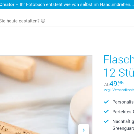
 Creator
– Ihr Fotobuch entsteht wie von selbst im Handumdrehen. Je
Flasch
12 St
49.
95
Ab
zzgl. Versandkoste
Personalis
Perfektes 
Nachhaltig
Greenguard 