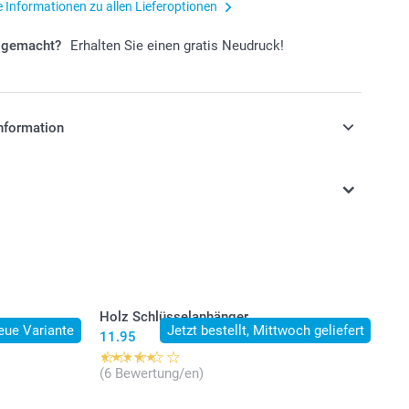
e Informationen zu allen Lieferoptionen
r gemacht?
Erhalten Sie einen gratis Neudruck!
nformation
stehen sich in Schweizer Franken (CHF) inkl. MwSt. und
osten.
Holz Schlüsselanhänger
eue Variante
Jetzt bestellt, Mittwoch geliefert
11.95
(6 Bewertung/en)