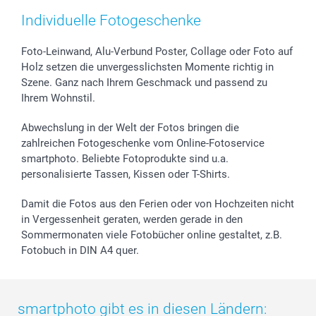
Zubehör & Material
AGB
Muttertag
Preise und Versandkosten
Individuelle Fotogeschenke
Foto-Kalender & Agenden
Impressum
Vatertag
Lieferfristen
Sticker & Etiketten
Presse
Kommunion & Konfirmation
48h Lieferung
Foto-Leinwand, Alu-Verbund Poster, Collage oder Foto auf
Holz setzen die unvergesslichsten Momente richtig in
Geschenk-Gutscheine (PDF)
Partnerprogramme
Hochzeit
Zahlungsmöglichkeiten
Szene. Ganz nach Ihrem Geschmack und passend zu
Investor Relations
Geburtstag
Anmelden /Registrieren
Ihrem Wohnstil.
B2B smartbusiness
Geburt
Sitemap
Widerrufsrecht
Zu allen Anlässen
Status der Bestellung
Abwechslung in der Welt der Fotos bringen die
smartfriends
zahlreichen Fotogeschenke vom Online-Fotoservice
smartphoto. Beliebte Fotoprodukte sind u.a.
smartgarantie
personalisierte Tassen, Kissen oder T-Shirts.
smartbonus
Damit die Fotos aus den Ferien oder von Hochzeiten nicht
in Vergessenheit geraten, werden gerade in den
Sommermonaten viele Fotobücher online gestaltet, z.B.
Fotobuch in DIN A4 quer.
smartphoto gibt es in diesen Ländern: