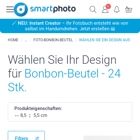
🪄
NEU: Instant Creator
– Ihr Fotobuch entsteht wie von
selbst im Handumdrehen. Jetzt erstellen 📖
HOME
FOTO-BONBON-BEUTEL
WÄHLEN SIE EIN DESIGN AUS
Wählen Sie Ihr Design
für
Bonbon-Beutel - 24
Stk.
Produkteigenschaften:
8,5
5,5 cm
Filters
222 verfügbare Designs