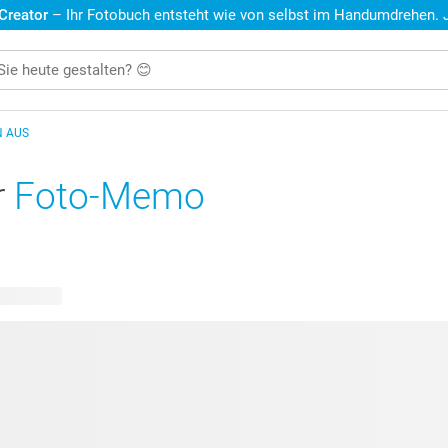
 Creator
– Ihr Fotobuch entsteht wie von selbst im Handumdrehen. Je
N AUS
r
Foto-Memo
e Designs