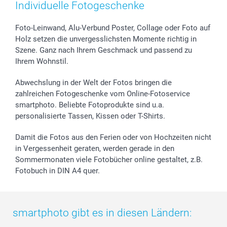
Zubehör & Material
AGB
Muttertag
Preise und Versandkosten
Individuelle Fotogeschenke
Foto-Kalender & Agenden
Impressum
Vatertag
Lieferfristen
Sticker & Etiketten
Presse
Kommunion & Konfirmation
48h Lieferung
Foto-Leinwand, Alu-Verbund Poster, Collage oder Foto auf
Holz setzen die unvergesslichsten Momente richtig in
Geschenk-Gutscheine (PDF)
Partnerprogramme
Hochzeit
Zahlungsmöglichkeiten
Szene. Ganz nach Ihrem Geschmack und passend zu
Investor Relations
Geburtstag
Anmelden /Registrieren
Ihrem Wohnstil.
B2B smartbusiness
Geburt
Sitemap
Widerrufsrecht
Zu allen Anlässen
Status der Bestellung
Abwechslung in der Welt der Fotos bringen die
smartfriends
zahlreichen Fotogeschenke vom Online-Fotoservice
smartphoto. Beliebte Fotoprodukte sind u.a.
smartgarantie
personalisierte Tassen, Kissen oder T-Shirts.
smartbonus
Damit die Fotos aus den Ferien oder von Hochzeiten nicht
in Vergessenheit geraten, werden gerade in den
Sommermonaten viele Fotobücher online gestaltet, z.B.
Fotobuch in DIN A4 quer.
smartphoto gibt es in diesen Ländern: