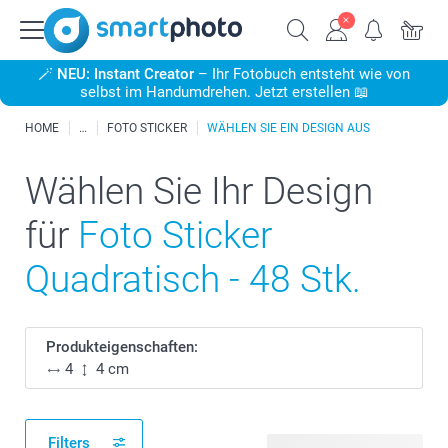
🪄
NEU: Instant Creator
– Ihr Fotobuch entsteht wie von
selbst im Handumdrehen. Jetzt erstellen 📖
HOME
FOTO STICKER
WÄHLEN SIE EIN DESIGN AUS
Wählen Sie Ihr Design
für
Foto Sticker
Quadratisch - 48 Stk.
Produkteigenschaften:
4
4 cm
Filters
407 verfügbare Designs