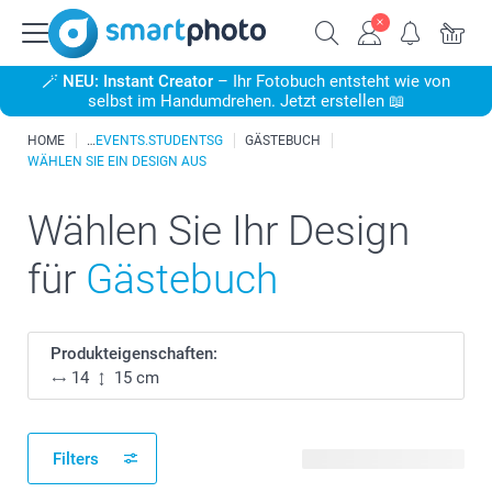
🪄
NEU: Instant Creator
– Ihr Fotobuch entsteht wie von
selbst im Handumdrehen. Jetzt erstellen 📖
HOME
EVENTS.STUDENTSG
GÄSTEBUCH
WÄHLEN SIE EIN DESIGN AUS
Wählen Sie Ihr Design
für
Gästebuch
Produkteigenschaften:
14
15 cm
Filters
20 verfügbare Designs