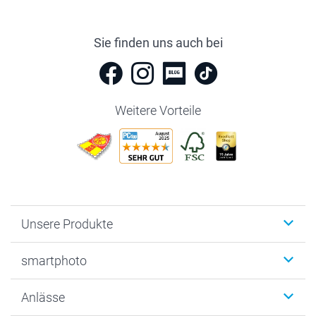
Sie finden uns auch bei
Weitere Vorteile
Unsere Produkte
Fotobücher
smartphoto
Fotogeschenke
Wanddekoration
Über uns
Anlässe
MyNameBook
Warum smartphoto