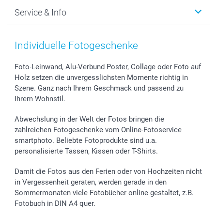
Foto-Grusskarten
Nachhaltigkeit
Weihnachten
Service & Info
Fotoabzüge, Fotos als Buch & Poster
Datenschutz
Neujahr
Smartphone & Tablet Cases
Cookie-Erklärung
Valentinstag
Kontakt & FAQ
Zubehör & Material
AGB
Muttertag
Preise und Versandkosten
Individuelle Fotogeschenke
Foto-Kalender & Agenden
Impressum
Vatertag
Lieferfristen
Sticker & Etiketten
Presse
Kommunion & Konfirmation
48h Lieferung
Foto-Leinwand, Alu-Verbund Poster, Collage oder Foto auf
Holz setzen die unvergesslichsten Momente richtig in
Geschenk-Gutscheine (PDF)
Partnerprogramme
Hochzeit
Zahlungsmöglichkeiten
Szene. Ganz nach Ihrem Geschmack und passend zu
Investor Relations
Geburtstag
Anmelden /Registrieren
Ihrem Wohnstil.
B2B smartbusiness
Geburt
Sitemap
Widerrufsrecht
Zu allen Anlässen
Status der Bestellung
Abwechslung in der Welt der Fotos bringen die
smartfriends
zahlreichen Fotogeschenke vom Online-Fotoservice
smartphoto. Beliebte Fotoprodukte sind u.a.
smartgarantie
personalisierte Tassen, Kissen oder T-Shirts.
smartbonus
Damit die Fotos aus den Ferien oder von Hochzeiten nicht
in Vergessenheit geraten, werden gerade in den
Sommermonaten viele Fotobücher online gestaltet, z.B.
Fotobuch in DIN A4 quer.