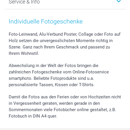
Service & Info
Fotoabzüge, Fotos als Buch & Poster
Datenschutz
Neujahr
Smartphone & Tablet Cases
Cookie-Erklärung
Valentinstag
Kontakt & FAQ
Zubehör & Material
AGB
Muttertag
Preise und Versandkosten
Individuelle Fotogeschenke
Foto-Kalender & Agenden
Impressum
Vatertag
Lieferfristen
Sticker & Etiketten
Presse
Kommunion & Konfirmation
48h Lieferung
Foto-Leinwand, Alu-Verbund Poster, Collage oder Foto auf
Holz setzen die unvergesslichsten Momente richtig in
Geschenk-Gutscheine (PDF)
Partnerprogramme
Hochzeit
Zahlungsmöglichkeiten
Szene. Ganz nach Ihrem Geschmack und passend zu
Investor Relations
Geburtstag
Anmelden /Registrieren
Ihrem Wohnstil.
B2B smartbusiness
Geburt
Sitemap
Widerrufsrecht
Zu allen Anlässen
Status der Bestellung
Abwechslung in der Welt der Fotos bringen die
smartfriends
zahlreichen Fotogeschenke vom Online-Fotoservice
smartphoto. Beliebte Fotoprodukte sind u.a.
smartgarantie
personalisierte Tassen, Kissen oder T-Shirts.
smartbonus
Damit die Fotos aus den Ferien oder von Hochzeiten nicht
in Vergessenheit geraten, werden gerade in den
Sommermonaten viele Fotobücher online gestaltet, z.B.
Fotobuch in DIN A4 quer.