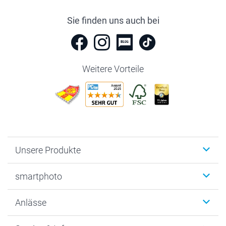
Sie finden uns auch bei
Weitere Vorteile
Unsere Produkte
Fotobücher
smartphoto
Fotogeschenke
Wanddekoration
Über uns
Anlässe
MyNameBook
Warum smartphoto
Foto-Grusskarten
Nachhaltigkeit
Weihnachten