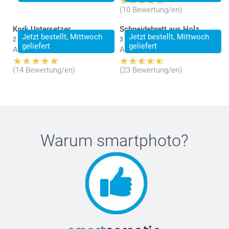
(10 Bewertung/en)
Kork Untersetzer
Schneidebrett aus Holz
Jetzt bestellt, Mittwoch
Jetzt bestellt, Mittwoch
2 Varianten
3 Varianten
geliefert
geliefert
Ab
31.95
Ab
34.95
(14 Bewertung/en)
(23 Bewertung/en)
Warum
smartphoto
?