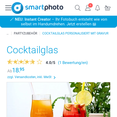
🪄
NEU: Instant Creator
– Ihr Fotobuch entsteht wie von
selbst im Handumdrehen. Jetzt erstellen 📖
PARTYZUBEHÖR
COCKTAILGLAS PERSONALISIERT MIT GRAVUR
Cocktailglas
4.0
/
5
(1 Bewertung/en)
18.
95
Ab
zzgl. Versandkosten, inkl. MwSt