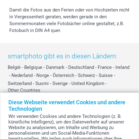
Damit die Fotos aus den Ferien oder von Hochzeiten nicht
in Vergessenheit geraten, werden gerade in den
Sommermonaten viele Fotobücher online gestaltet, z.B.
Fotobuch in DIN A4 quer.
smartphoto gibt es in diesen Ländern:
België
-
Belgique
-
Danmark
-
Deutschland
-
France
-
Ireland
-
Nederland
-
Norge
-
Österreich
-
Schweiz
-
Suisse
-
Switzerland
-
Suomi
-
Sverige
-
United Kingdom
-
Other Countries
Diese Webseite verwendet Cookies und andere
Technologien
Alle Preise verstehen sich in Schweizer Franken (CHF) inkl. MwSt. und zzgl.
Wir verwenden Cookies und andere Technologien (z. B.
Versandkosten.
künstliche Intelligenz), um den Datenverkehr auf unserer
Website zu analysieren, um Inhalte und Werbung zu
personalisieren und um Social-Media-Funktionen
bereitzustellen. Wir teilen auch Informationen über Ihre