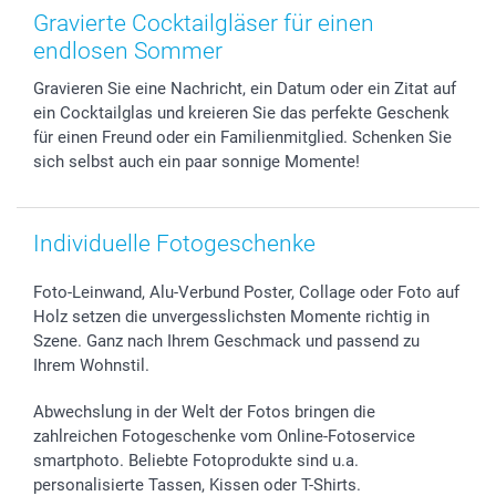
Zubehör & Material
AGB
Muttertag
Preise und Versandkosten
Gravierte Cocktailgläser für einen
Foto-Kalender & Agenden
Impressum
Vatertag
Lieferfristen
endlosen Sommer
Sticker & Etiketten
Presse
Kommunion & Konfirmation
48h Lieferung
Gravieren Sie eine Nachricht, ein Datum oder ein Zitat auf
Geschenk-Gutscheine (PDF)
Partnerprogramme
Hochzeit
Zahlungsmöglichkeiten
ein Cocktailglas und kreieren Sie das perfekte Geschenk
Investor Relations
Geburtstag
Anmelden /Registrieren
für einen Freund oder ein Familienmitglied. Schenken Sie
B2B smartbusiness
Geburt
Sitemap
sich selbst auch ein paar sonnige Momente!
Widerrufsrecht
Zu allen Anlässen
Status der Bestellung
smartfriends
Individuelle Fotogeschenke
smartgarantie
smartbonus
Foto-Leinwand, Alu-Verbund Poster, Collage oder Foto auf
Holz setzen die unvergesslichsten Momente richtig in
Szene. Ganz nach Ihrem Geschmack und passend zu
Ihrem Wohnstil.
Abwechslung in der Welt der Fotos bringen die
zahlreichen Fotogeschenke vom Online-Fotoservice
smartphoto. Beliebte Fotoprodukte sind u.a.
personalisierte Tassen, Kissen oder T-Shirts.