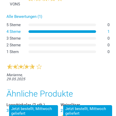
VON
5
Alle Bewertungen (1)
5 Sterne
0
4 Sterne
1
Cocktailglas - 2 Stk.
3 Sterne
0
2 Sterne
0
Longdrinkglas - 2 Stk.
1 Stern
0
Whiskyglas
Marianne,
29.05.2025
Ähnliche Produkte
Longdrinkglas (2 stk.)
Weingläser
Jetzt bestellt, Mittwoch
Jetzt bestellt, Mittwoch
39.95
29.95
geliefert
geliefert