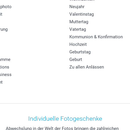
photo
Neujahr
it
Valentinstag
Muttertag
rung
Vatertag
Kommunion & Konfirmation
Hochzeit
Geburtstag
ramme
Geburt
tions
Zu allen Anlässen
siness
ht
Individuelle Fotogeschenke
Abwechslung in der Welt der Fotos bringen die zahlreichen