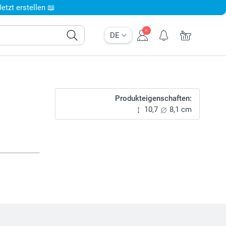
tzt erstellen 📖
DE
Produkteigenschaften:
10,7
8,1 cm