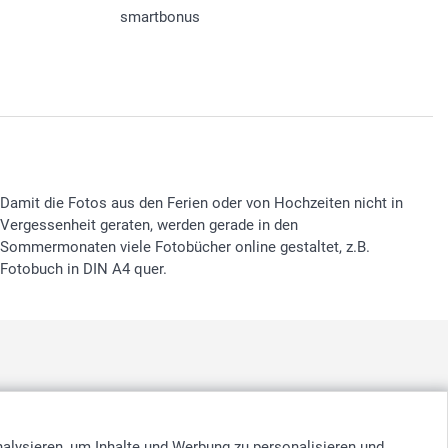
smartbonus
Damit die Fotos aus den Ferien oder von Hochzeiten nicht in
Vergessenheit geraten, werden gerade in den
Sommermonaten viele Fotobücher online gestaltet, z.B.
Fotobuch in DIN A4 quer.
nd
-
Suomi
-
Sverige
-
United Kingdom
-
Other Countries
nalysieren, um Inhalte und Werbung zu personalisieren und