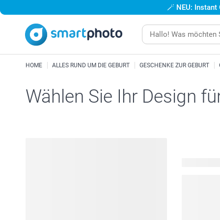
🪄
NEU: Instant
HOME
ALLES RUND UM DIE GEBURT
GESCHENKE ZUR GEBURT
Wählen Sie Ihr Design fü
297 verfügb