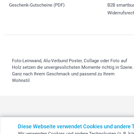
Geschenk-Gutscheine (PDF)
B2B smartbu
Widerrufsrec
Foto-Leinwand, Alu-Verbund Poster, Collage oder Foto auf
Holz setzen die unvergesslichsten Momente richtig in Szene.
Ganz nach Ihrem Geschmack und passend zu Ihrem
Wohnstil.
België
-
Belgique
-
Danmark
-
Deutschland
-
France
-
Ir
Diese Webseite verwendet Cookies und andere 
Wir verwenden Cookies und andere Technologien (z. B. kün