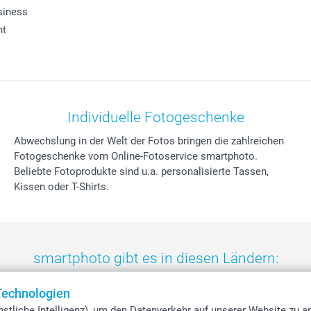
siness
ht
Individuelle Fotogeschenke
Abwechslung in der Welt der Fotos bringen die zahlreichen
Fotogeschenke vom Online-Fotoservice smartphoto.
Beliebte Fotoprodukte sind u.a. personalisierte Tassen,
Kissen oder T-Shirts.
smartphoto gibt es in diesen Ländern:
eland
-
Nederland
-
Norge
-
Österreich
-
Schweiz
-
Suisse
-
Switzerla
Technologien
stliche Intelligenz), um den Datenverkehr auf unserer Website zu a