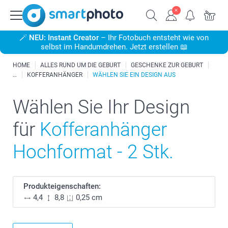
🪄
NEU: Instant Creator
– Ihr Fotobuch entsteht wie von
selbst im Handumdrehen. Jetzt erstellen 📖
HOME
ALLES RUND UM DIE GEBURT
GESCHENKE ZUR GEBURT
KOFFERANHÄNGER
WÄHLEN SIE EIN DESIGN AUS
Wählen Sie Ihr Design
für
Kofferanhänger
Hochformat - 2 Stk.
Produkteigenschaften:
4,4
8,8
0,25 cm