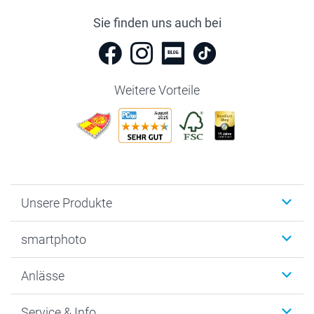
Sie finden uns auch bei
Weitere Vorteile
Unsere Produkte
Fotobücher
smartphoto
Fotogeschenke
Wanddekoration
Über uns
Anlässe
MyNameBook
Warum smartphoto
Foto-Grusskarten
Nachhaltigkeit
Weihnachten
Service & Info