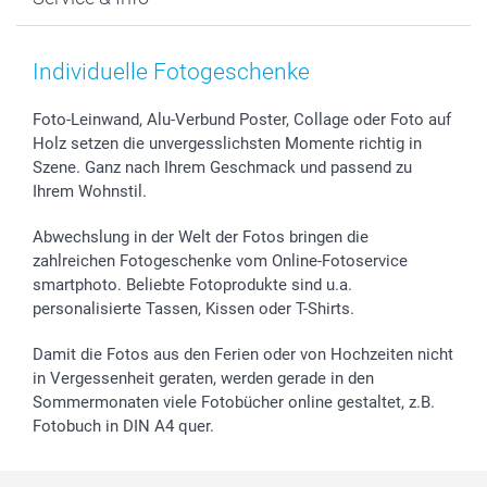
Fotoabzüge, Fotos als Buch & Poster
Datenschutz
Neujahr
Smartphone & Tablet Cases
Cookie-Erklärung
Valentinstag
Kontakt & FAQ
Zubehör & Material
AGB
Muttertag
Preise und Versandkosten
Individuelle Fotogeschenke
Foto-Kalender & Agenden
Impressum
Vatertag
Lieferfristen
Sticker & Etiketten
Presse
Kommunion & Konfirmation
48h Lieferung
Foto-Leinwand, Alu-Verbund Poster, Collage oder Foto auf
Holz setzen die unvergesslichsten Momente richtig in
Geschenk-Gutscheine (PDF)
Partnerprogramme
Hochzeit
Zahlungsmöglichkeiten
Szene. Ganz nach Ihrem Geschmack und passend zu
Investor Relations
Geburtstag
Anmelden /Registrieren
Ihrem Wohnstil.
B2B smartbusiness
Geburt
Sitemap
Widerrufsrecht
Zu allen Anlässen
Status der Bestellung
Abwechslung in der Welt der Fotos bringen die
smartfriends
zahlreichen Fotogeschenke vom Online-Fotoservice
smartphoto. Beliebte Fotoprodukte sind u.a.
smartgarantie
personalisierte Tassen, Kissen oder T-Shirts.
smartbonus
Damit die Fotos aus den Ferien oder von Hochzeiten nicht
in Vergessenheit geraten, werden gerade in den
Sommermonaten viele Fotobücher online gestaltet, z.B.
Fotobuch in DIN A4 quer.