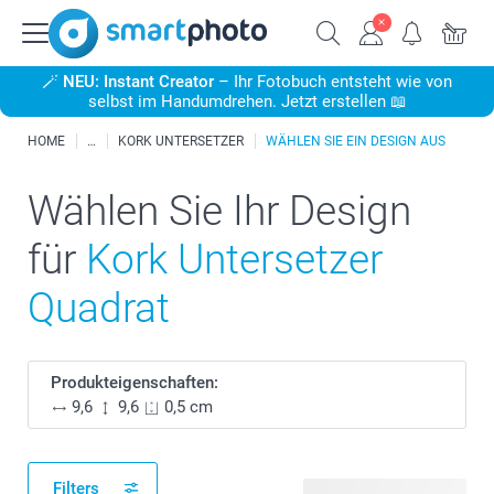
🪄
NEU: Instant Creator
– Ihr Fotobuch entsteht wie von
selbst im Handumdrehen. Jetzt erstellen 📖
HOME
KORK UNTERSETZER
WÄHLEN SIE EIN DESIGN AUS
Wählen Sie Ihr Design
für
Kork Untersetzer
Quadrat
Produkteigenschaften:
9,6
9,6
0,5 cm
Filters
19 verfügbare Designs