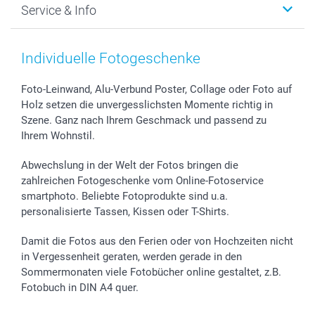
Service & Info
Fotoabzüge, Fotos als Buch & Poster
Datenschutz
Neujahr
Smartphone & Tablet Cases
Cookie-Erklärung
Valentinstag
Kontakt & FAQ
Zubehör & Material
AGB
Muttertag
Preise und Versandkosten
Individuelle Fotogeschenke
Foto-Kalender & Agenden
Impressum
Vatertag
Lieferfristen
Sticker & Etiketten
Presse
Kommunion & Konfirmation
48h Lieferung
Foto-Leinwand, Alu-Verbund Poster, Collage oder Foto auf
Holz setzen die unvergesslichsten Momente richtig in
Geschenk-Gutscheine (PDF)
Partnerprogramme
Hochzeit
Zahlungsmöglichkeiten
Szene. Ganz nach Ihrem Geschmack und passend zu
Investor Relations
Geburtstag
Anmelden /Registrieren
Ihrem Wohnstil.
B2B smartbusiness
Geburt
Sitemap
Widerrufsrecht
Zu allen Anlässen
Status der Bestellung
Abwechslung in der Welt der Fotos bringen die
smartfriends
zahlreichen Fotogeschenke vom Online-Fotoservice
smartphoto. Beliebte Fotoprodukte sind u.a.
smartgarantie
personalisierte Tassen, Kissen oder T-Shirts.
smartbonus
Damit die Fotos aus den Ferien oder von Hochzeiten nicht
in Vergessenheit geraten, werden gerade in den
Sommermonaten viele Fotobücher online gestaltet, z.B.
Fotobuch in DIN A4 quer.