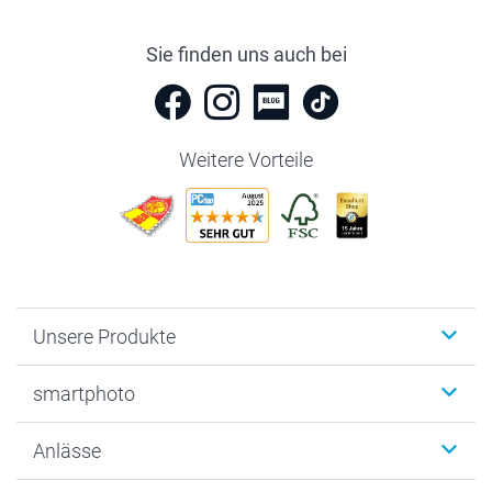
Sie finden uns auch bei
Weitere Vorteile
Unsere Produkte
Fotobücher
smartphoto
Fotogeschenke
Wanddekoration
Über uns
Anlässe
MyNameBook
Warum smartphoto
Foto-Grusskarten
Nachhaltigkeit
Weihnachten