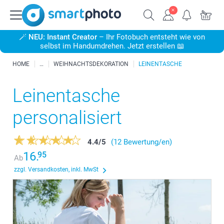
🪄
NEU: Instant Creator
– Ihr Fotobuch entsteht wie von
selbst im Handumdrehen. Jetzt erstellen 📖
HOME
WEIHNACHTSDEKORATION
LEINENTASCHE
Leinentasche
personalisiert
4.4
/
5
(12 Bewertung/en)
16.
95
Ab
zzgl. Versandkosten, inkl. MwSt