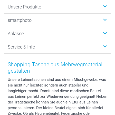
Unsere Produkte
Fotobücher
smartphoto
Fotogeschenke
Wanddekoration
Über uns
Anlässe
MyNameBook
Warum smartphoto
Foto-Grusskarten
Nachhaltigkeit
Weihnachten
Service & Info
Fotoabzüge, Fotos als Buch & Poster
Datenschutz
Neujahr
Smartphone & Tablet Cases
Cookie-Erklärung
Valentinstag
Kontakt & FAQ
Zubehör & Material
AGB
Muttertag
Preise und Versandkosten
Shopping Tasche aus Mehrwegmaterial
Foto-Kalender & Agenden
Impressum
Vatertag
Lieferfristen
gestalten
Sticker & Etiketten
Presse
Kommunion & Konfirmation
48h Lieferung
Unsere Leinentaschen sind aus einem Mischgewebe, was
Geschenk-Gutscheine (PDF)
Partnerprogramme
Hochzeit
Zahlungsmöglichkeiten
sie nicht nur leichter, sondern auch stabiler und
Investor Relations
Geburtstag
Anmelden /Registrieren
langlebiger macht. Damit sind diese modischen Beutel
B2B smartbusiness
Geburt
Sitemap
aus Leinen perfekt zur Wiederverwendung geeignet! Neben
Widerrufsrecht
Zu allen Anlässen
Status der Bestellung
der Tragetasche können Sie auch ein Etui aus Leinen
personalisieren. Der kleine Beutel eignet sich für allerlei
smartfriends
Zwecke. Ob als Hygienebeutel, Federtasche oder