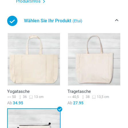
Produktinfos
Wählen Sie Ihr Produkt
(Etui)
Yogatasche
Tragetasche
50
36
40,5
38
13 cm
13,5 cm
Ab
34.95
Ab
27.95