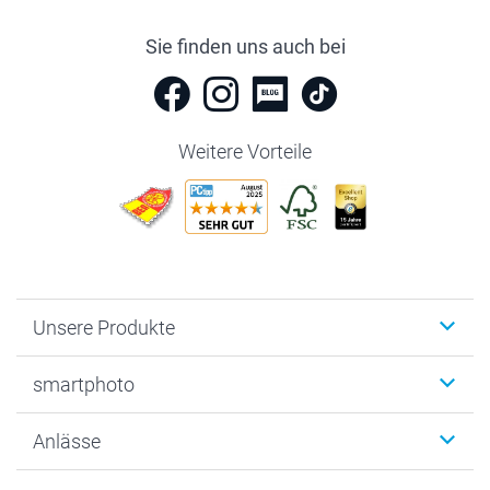
Sie finden uns auch bei
Weitere Vorteile
Unsere Produkte
Fotobücher
smartphoto
Fotogeschenke
Wanddekoration
Über uns
Anlässe
MyNameBook
Warum smartphoto
Foto-Grusskarten
Nachhaltigkeit
Weihnachten