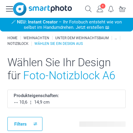
🪄
NEU: Instant Creator
– Ihr Fotobuch entsteht wie von
selbst im Handumdrehen. Jetzt erstellen 📖
HOME
WEIHNACHTEN
UNTER DEM WEIHNACHTSBAUM
NOTIZBLOCK
WÄHLEN SIE EIN DESIGN AUS
Wählen Sie Ihr Design
für
Foto-Notizblock A6
Produkteigenschaften:
10,6
14,9 cm
Filters
121 verfügbare Designs