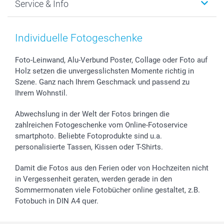
Service & Info
Fotoabzüge, Fotos als Buch & Poster
Datenschutz
Neujahr
Smartphone & Tablet Cases
Cookie-Erklärung
Valentinstag
Kontakt & FAQ
Zubehör & Material
AGB
Muttertag
Preise und Versandkosten
Individuelle Fotogeschenke
Foto-Kalender & Agenden
Impressum
Vatertag
Lieferfristen
Sticker & Etiketten
Presse
Kommunion & Konfirmation
48h Lieferung
Foto-Leinwand, Alu-Verbund Poster, Collage oder Foto auf
Holz setzen die unvergesslichsten Momente richtig in
Geschenk-Gutscheine (PDF)
Partnerprogramme
Hochzeit
Zahlungsmöglichkeiten
Szene. Ganz nach Ihrem Geschmack und passend zu
Investor Relations
Geburtstag
Anmelden /Registrieren
Ihrem Wohnstil.
B2B smartbusiness
Geburt
Sitemap
Widerrufsrecht
Zu allen Anlässen
Status der Bestellung
Abwechslung in der Welt der Fotos bringen die
smartfriends
zahlreichen Fotogeschenke vom Online-Fotoservice
smartphoto. Beliebte Fotoprodukte sind u.a.
smartgarantie
personalisierte Tassen, Kissen oder T-Shirts.
smartbonus
Damit die Fotos aus den Ferien oder von Hochzeiten nicht
in Vergessenheit geraten, werden gerade in den
Sommermonaten viele Fotobücher online gestaltet, z.B.
Fotobuch in DIN A4 quer.