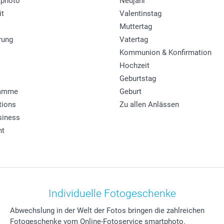
photo
Neujahr
it
Valentinstag
Muttertag
rung
Vatertag
Kommunion & Konfirmation
Hochzeit
Geburtstag
ramme
Geburt
tions
Zu allen Anlässen
siness
ht
Individuelle Fotogeschenke
Abwechslung in der Welt der Fotos bringen die zahlreichen
Fotogeschenke vom Online-Fotoservice smartphoto.