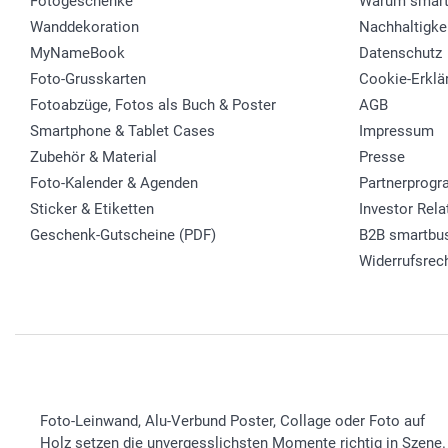
Fotogeschenke
Warum smart
Wanddekoration
Nachhaltigke
MyNameBook
Datenschutz
Foto-Grusskarten
Cookie-Erklä
Fotoabzüge, Fotos als Buch & Poster
AGB
Smartphone & Tablet Cases
Impressum
Zubehör & Material
Presse
Foto-Kalender & Agenden
Partnerprog
Sticker & Etiketten
Investor Rela
Geschenk-Gutscheine (PDF)
B2B smartbu
Widerrufsrec
Foto-Leinwand, Alu-Verbund Poster, Collage oder Foto auf
Holz setzen die unvergesslichsten Momente richtig in Szene.