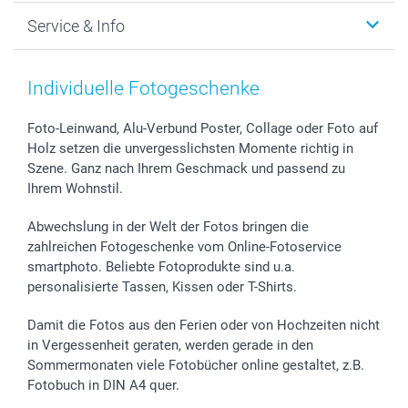
Foto-Grusskarten
Nachhaltigkeit
Weihnachten
Service & Info
Fotoabzüge, Fotos als Buch & Poster
Datenschutz
Neujahr
Smartphone & Tablet Cases
Cookie-Erklärung
Valentinstag
Kontakt & FAQ
Zubehör & Material
AGB
Muttertag
Preise und Versandkosten
Individuelle Fotogeschenke
Foto-Kalender & Agenden
Impressum
Vatertag
Lieferfristen
Sticker & Etiketten
Presse
Kommunion & Konfirmation
48h Lieferung
Foto-Leinwand, Alu-Verbund Poster, Collage oder Foto auf
Holz setzen die unvergesslichsten Momente richtig in
Geschenk-Gutscheine (PDF)
Partnerprogramme
Hochzeit
Zahlungsmöglichkeiten
Szene. Ganz nach Ihrem Geschmack und passend zu
Investor Relations
Geburtstag
Anmelden /Registrieren
Ihrem Wohnstil.
B2B smartbusiness
Geburt
Sitemap
Widerrufsrecht
Zu allen Anlässen
Status der Bestellung
Abwechslung in der Welt der Fotos bringen die
smartfriends
zahlreichen Fotogeschenke vom Online-Fotoservice
smartphoto. Beliebte Fotoprodukte sind u.a.
smartgarantie
personalisierte Tassen, Kissen oder T-Shirts.
smartbonus
Damit die Fotos aus den Ferien oder von Hochzeiten nicht
in Vergessenheit geraten, werden gerade in den
Sommermonaten viele Fotobücher online gestaltet, z.B.
Fotobuch in DIN A4 quer.