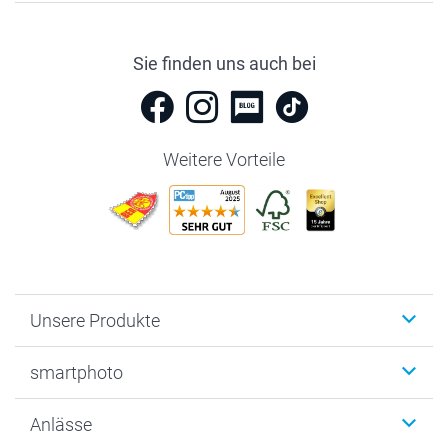
Sie finden uns auch bei
Weitere Vorteile
Unsere Produkte
Fotobücher
smartphoto
Fotogeschenke
Wanddekoration
Über uns
Anlässe
MyNameBook
Warum smartphoto