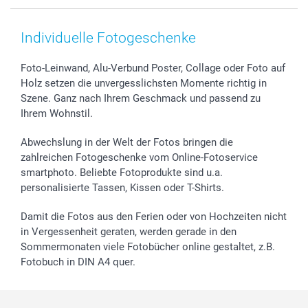
Smartphone & Tablet Cases
Cookie-Erklärung
Valentinstag
Kontakt & FAQ
Zubehör & Material
AGB
Muttertag
Preise und Versandkosten
Individuelle Fotogeschenke
Foto-Kalender & Agenden
Impressum
Vatertag
Lieferfristen
Sticker & Etiketten
Presse
Kommunion & Konfirmation
48h Lieferung
Foto-Leinwand, Alu-Verbund Poster, Collage oder Foto auf
Holz setzen die unvergesslichsten Momente richtig in
Geschenk-Gutscheine (PDF)
Partnerprogramme
Hochzeit
Zahlungsmöglichkeiten
Szene. Ganz nach Ihrem Geschmack und passend zu
Investor Relations
Geburtstag
Anmelden /Registrieren
Ihrem Wohnstil.
B2B smartbusiness
Geburt
Sitemap
Widerrufsrecht
Zu allen Anlässen
Status der Bestellung
Abwechslung in der Welt der Fotos bringen die
smartfriends
zahlreichen Fotogeschenke vom Online-Fotoservice
smartphoto. Beliebte Fotoprodukte sind u.a.
smartgarantie
personalisierte Tassen, Kissen oder T-Shirts.
smartbonus
Damit die Fotos aus den Ferien oder von Hochzeiten nicht
in Vergessenheit geraten, werden gerade in den
Sommermonaten viele Fotobücher online gestaltet, z.B.
Fotobuch in DIN A4 quer.