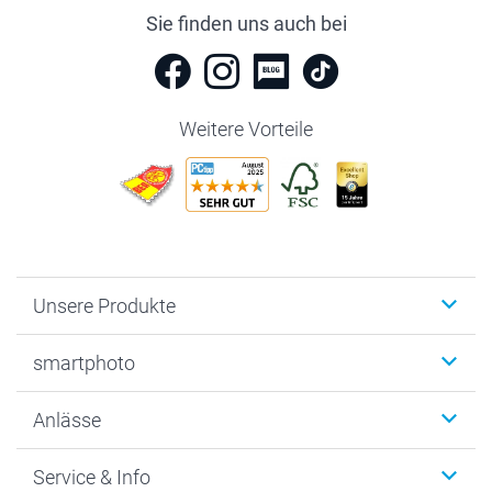
Sie finden uns auch bei
Weitere Vorteile
Unsere Produkte
Fotobücher
smartphoto
Fotogeschenke
Wanddekoration
Über uns
Anlässe
MyNameBook
Warum smartphoto
Foto-Grusskarten
Nachhaltigkeit
Weihnachten
Service & Info
Fotoabzüge, Fotos als Buch & Poster
Datenschutz
Neujahr