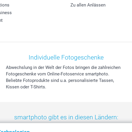
tions
Zu allen Anlässen
siness
ht
Individuelle Fotogeschenke
Abwechslung in der Welt der Fotos bringen die zahlreichen
Fotogeschenke vom Online-Fotoservice smartphoto.
Beliebte Fotoprodukte sind u.a. personalisierte Tassen,
Kissen oder T-Shirts.
smartphoto gibt es in diesen Ländern:
eland
-
Nederland
-
Norge
-
Österreich
-
Schweiz
-
Suisse
-
Switzerla