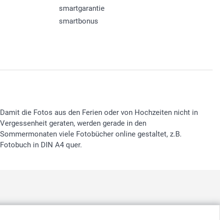
smartgarantie
smartbonus
Damit die Fotos aus den Ferien oder von Hochzeiten nicht in
Vergessenheit geraten, werden gerade in den
Sommermonaten viele Fotobücher online gestaltet, z.B.
Fotobuch in DIN A4 quer.
nd
-
Suomi
-
Sverige
-
United Kingdom
-
Other Countries