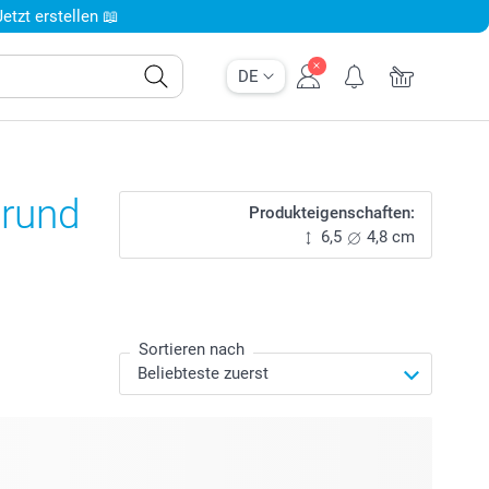
tzt erstellen 📖
DE
 rund
Produkteigenschaften:
6,5
4,8 cm
Sortieren nach