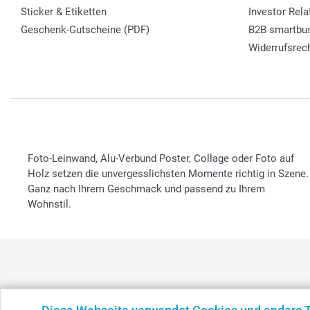
Sticker & Etiketten
Investor Rela
Geschenk-Gutscheine (PDF)
B2B smartbu
Widerrufsrec
Foto-Leinwand, Alu-Verbund Poster, Collage oder Foto auf
Holz setzen die unvergesslichsten Momente richtig in Szene.
Ganz nach Ihrem Geschmack und passend zu Ihrem
Wohnstil.
België
-
Belgique
-
Danmark
-
Deutschland
-
France
-
Ir