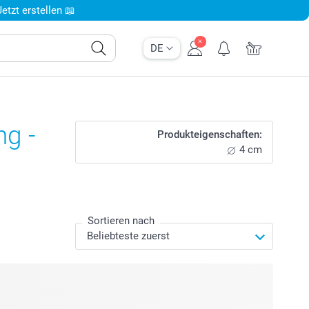
tzt erstellen 📖
DE
g -
Produkteigenschaften:
4 cm
Sortieren nach