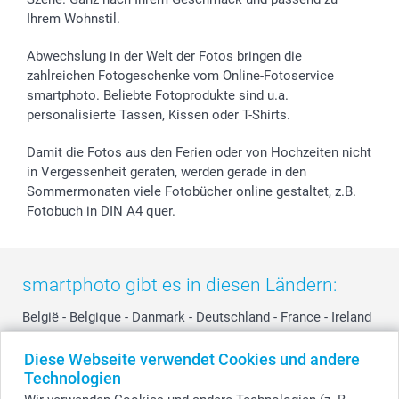
Investor Relations
Geburtstag
Anmelden /Registrieren
Ihrem Wohnstil.
B2B smartbusiness
Geburt
Sitemap
Widerrufsrecht
Zu allen Anlässen
Status der Bestellung
Abwechslung in der Welt der Fotos bringen die
smartfriends
zahlreichen Fotogeschenke vom Online-Fotoservice
smartphoto. Beliebte Fotoprodukte sind u.a.
smartgarantie
personalisierte Tassen, Kissen oder T-Shirts.
smartbonus
Damit die Fotos aus den Ferien oder von Hochzeiten nicht
in Vergessenheit geraten, werden gerade in den
Sommermonaten viele Fotobücher online gestaltet, z.B.
Fotobuch in DIN A4 quer.
smartphoto gibt es in diesen Ländern:
België
-
Belgique
-
Danmark
-
Deutschland
-
France
-
Ireland
-
Nederland
-
Norge
-
Österreich
-
Schweiz
-
Suisse
-
Diese Webseite verwendet Cookies und andere
Switzerland
-
Suomi
-
Sverige
-
United Kingdom
-
Technologien
Other Countries