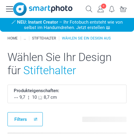
🪄
NEU: Instant Creator
– Ihr Fotobuch entsteht wie von
selbst im Handumdrehen. Jetzt erstellen 📖
HOME
STIFTEHALTER
WÄHLEN SIE EIN DESIGN AUS
Wählen Sie Ihr Design
für
Stiftehalter
Produkteigenschaften:
9,7
10
8,7 cm
Filters
27 verfügbare Designs