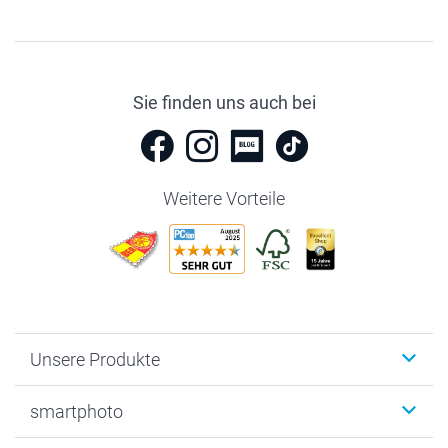
Sie finden uns auch bei
Weitere Vorteile
Unsere Produkte
Fotobücher
smartphoto
Fotogeschenke
Wanddekoration
Über uns