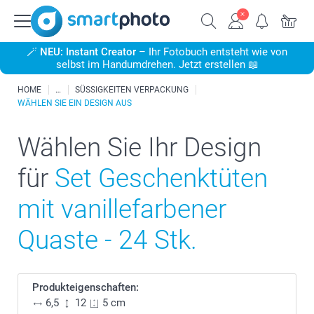
🪄
NEU: Instant Creator
– Ihr Fotobuch entsteht wie von
selbst im Handumdrehen. Jetzt erstellen 📖
HOME
SÜSSIGKEITEN VERPACKUNG
WÄHLEN SIE EIN DESIGN AUS
Wählen Sie Ihr Design
für
Set Geschenktüten
mit vanillefarbener
Quaste - 24 Stk.
Produkteigenschaften:
6,5
12
5 cm