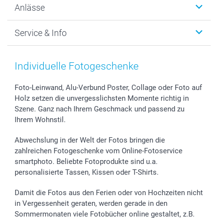
Anlässe
MyNameBook
Warum smartphoto
Foto-Grusskarten
Nachhaltigkeit
Weihnachten
Service & Info
Fotoabzüge, Fotos als Buch & Poster
Datenschutz
Neujahr
Smartphone & Tablet Cases
Cookie-Erklärung
Valentinstag
Kontakt & FAQ
Zubehör & Material
AGB
Muttertag
Preise und Versandkosten
Individuelle Fotogeschenke
Foto-Kalender & Agenden
Impressum
Vatertag
Lieferfristen
Sticker & Etiketten
Presse
Kommunion & Konfirmation
48h Lieferung
Foto-Leinwand, Alu-Verbund Poster, Collage oder Foto auf
Holz setzen die unvergesslichsten Momente richtig in
Geschenk-Gutscheine (PDF)
Partnerprogramme
Hochzeit
Zahlungsmöglichkeiten
Szene. Ganz nach Ihrem Geschmack und passend zu
Investor Relations
Geburtstag
Anmelden /Registrieren
Ihrem Wohnstil.
B2B smartbusiness
Geburt
Sitemap
Widerrufsrecht
Zu allen Anlässen
Status der Bestellung
Abwechslung in der Welt der Fotos bringen die
smartfriends
zahlreichen Fotogeschenke vom Online-Fotoservice
smartphoto. Beliebte Fotoprodukte sind u.a.
smartgarantie
personalisierte Tassen, Kissen oder T-Shirts.
smartbonus
Damit die Fotos aus den Ferien oder von Hochzeiten nicht
in Vergessenheit geraten, werden gerade in den
Sommermonaten viele Fotobücher online gestaltet, z.B.