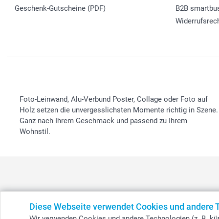
Geschenk-Gutscheine (PDF)
B2B smartbu
Widerrufsrec
Foto-Leinwand, Alu-Verbund Poster, Collage oder Foto auf
Holz setzen die unvergesslichsten Momente richtig in Szene.
Ganz nach Ihrem Geschmack und passend zu Ihrem
Wohnstil.
België
-
Belgique
-
Danmark
-
Deutschland
-
France
-
Ir
Diese Webseite verwendet Cookies und andere 
Wir verwenden Cookies und andere Technologien (z. B. kün