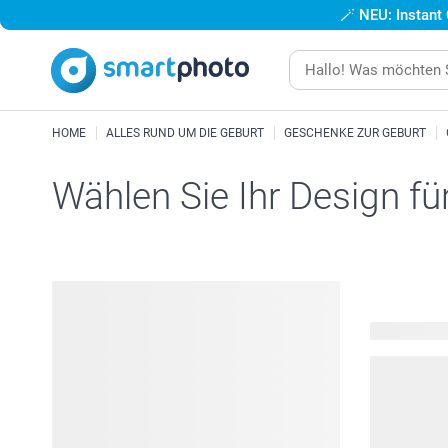
🪄
NEU: Instant
HOME
ALLES RUND UM DIE GEBURT
GESCHENKE ZUR GEBURT
Wählen Sie Ihr Design fü
541 verfügb