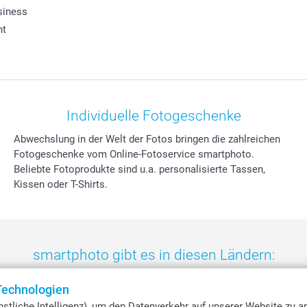
siness
ht
Individuelle Fotogeschenke
Abwechslung in der Welt der Fotos bringen die zahlreichen
Fotogeschenke vom Online-Fotoservice smartphoto.
Beliebte Fotoprodukte sind u.a. personalisierte Tassen,
Kissen oder T-Shirts.
smartphoto gibt es in diesen Ländern:
eland
-
Nederland
-
Norge
-
Österreich
-
Schweiz
-
Suisse
-
Switzerla
Technologien
stliche Intelligenz), um den Datenverkehr auf unserer Website zu a