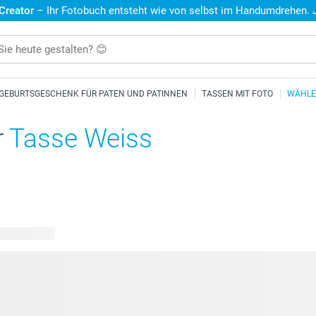
 Creator
– Ihr Fotobuch entsteht wie von selbst im Handumdrehen. Je
GEBURTSGESCHENK FÜR PATEN UND PATINNEN
TASSEN MIT FOTO
WÄHLEN
r
Tasse Weiss
are Designs