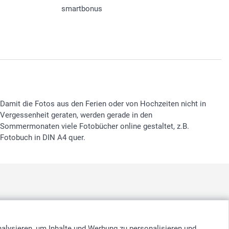
smartbonus
Damit die Fotos aus den Ferien oder von Hochzeiten nicht in
Vergessenheit geraten, werden gerade in den
Sommermonaten viele Fotobücher online gestaltet, z.B.
Fotobuch in DIN A4 quer.
nd
-
Suomi
-
Sverige
-
United Kingdom
-
Other Countries
nalysieren, um Inhalte und Werbung zu personalisieren und