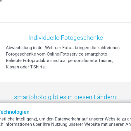
ht
Individuelle Fotogeschenke
Abwechslung in der Welt der Fotos bringen die zahlreichen
Fotogeschenke vom Online-Fotoservice smartphoto.
Beliebte Fotoprodukte sind u.a. personalisierte Tassen,
Kissen oder T-Shirts.
smartphoto gibt es in diesen Ländern:
eland
-
Nederland
-
Norge
-
Österreich
-
Schweiz
-
Suisse
-
Switzerla
Technologien
stliche Intelligenz), um den Datenverkehr auf unserer Website zu a
uch Informationen über Ihre Nutzung unserer Website mit unseren An