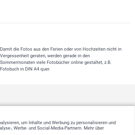
Damit die Fotos aus den Ferien oder von Hochzeiten nicht in
Vergessenheit geraten, werden gerade in den
Sommermonaten viele Fotobücher online gestaltet, z.B.
Fotobuch in DIN A4 quer.
nd
-
Suomi
-
Sverige
-
United Kingdom
-
Other Countries
nalysieren, um Inhalte und Werbung zu personalisieren und
alyse-, Werbe- und Social-Media-Partnern. Mehr über