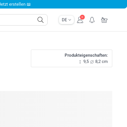
tzt erstellen 📖
DE
Produkteigenschaften:
9,5
8,2 cm