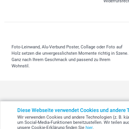
Widerrufsrec
Foto-Leinwand, Alu-Verbund Poster, Collage oder Foto auf
Holz setzen die unvergesslichsten Momente richtig in Szene.
Ganz nach Ihrem Geschmack und passend zu Ihrem
Wohnstil.
België
-
Belgique
-
Danmark
-
Deutschland
-
France
-
Ir
Diese Webseite verwendet Cookies und andere 
Wir verwenden Cookies und andere Technologien (z. B. kün
um Social-Media-Funktionen bereitzustellen. Wir teilen a
unsere Cookie-Erklärung finden Sie
hier
.