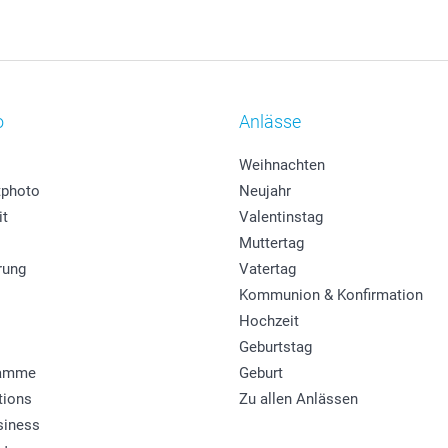
o
Anlässe
Weihnachten
photo
Neujahr
it
Valentinstag
Muttertag
rung
Vatertag
Kommunion & Konfirmation
Hochzeit
Geburtstag
ramme
Geburt
tions
Zu allen Anlässen
siness