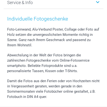
Service & Info
Fotoabzüge, Fotos als Buch & Poster
Datenschutz
Neujahr
Smartphone & Tablet Cases
Cookie-Erklärung
Valentinstag
Kontakt & FAQ
Zubehör & Material
AGB
Muttertag
Preise und Versandkosten
Individuelle Fotogeschenke
Foto-Kalender & Agenden
Impressum
Vatertag
Lieferfristen
Sticker & Etiketten
Presse
Kommunion & Konfirmation
48h Lieferung
Foto-Leinwand, Alu-Verbund Poster, Collage oder Foto auf
Holz setzen die unvergesslichsten Momente richtig in
Geschenk-Gutscheine (PDF)
Partnerprogramme
Hochzeit
Zahlungsmöglichkeiten
Szene. Ganz nach Ihrem Geschmack und passend zu
Investor Relations
Geburtstag
Anmelden /Registrieren
Ihrem Wohnstil.
B2B smartbusiness
Geburt
Sitemap
Widerrufsrecht
Zu allen Anlässen
Status der Bestellung
Abwechslung in der Welt der Fotos bringen die
smartfriends
zahlreichen Fotogeschenke vom Online-Fotoservice
smartphoto. Beliebte Fotoprodukte sind u.a.
smartgarantie
personalisierte Tassen, Kissen oder T-Shirts.
smartbonus
Damit die Fotos aus den Ferien oder von Hochzeiten nicht
in Vergessenheit geraten, werden gerade in den
Sommermonaten viele Fotobücher online gestaltet, z.B.
Fotobuch in DIN A4 quer.