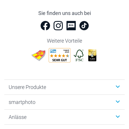
Sie finden uns auch bei
Weitere Vorteile
Unsere Produkte
Fotobücher
smartphoto
Fotogeschenke
Wanddekoration
Über uns
Anlässe
MyNameBook
Warum smartphoto
Foto-Grusskarten
Nachhaltigkeit
Weihnachten