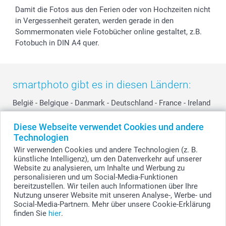
Damit die Fotos aus den Ferien oder von Hochzeiten nicht
in Vergessenheit geraten, werden gerade in den
Sommermonaten viele Fotobücher online gestaltet, z.B.
Fotobuch in DIN A4 quer.
smartphoto gibt es in diesen Ländern:
België
-
Belgique
-
Danmark
-
Deutschland
-
France
-
Ireland
-
Nederland
-
Norge
-
Österreich
-
Schweiz
-
Suisse
-
Diese Webseite verwendet Cookies und andere
Switzerland
-
Suomi
-
Sverige
-
United Kingdom
-
Technologien
Other Countries
Wir verwenden Cookies und andere Technologien (z. B.
künstliche Intelligenz), um den Datenverkehr auf unserer
Website zu analysieren, um Inhalte und Werbung zu
personalisieren und um Social-Media-Funktionen
Alle Preise verstehen sich in Schweizer Franken (CHF) inkl. MwSt. und zzgl.
Versandkosten.
bereitzustellen. Wir teilen auch Informationen über Ihre
Nutzung unserer Website mit unseren Analyse-, Werbe- und
Social-Media-Partnern. Mehr über unsere Cookie-Erklärung
finden Sie
hier
.
© smartphoto Group. Alle Rechte vorbehalten.