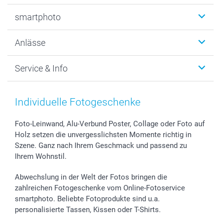
Fotobücher
smartphoto
Fotogeschenke
Wanddekoration
Über uns
Anlässe
MyNameBook
Warum smartphoto
Foto-Grusskarten
Nachhaltigkeit
Weihnachten
Service & Info
Fotoabzüge, Fotos als Buch & Poster
Datenschutz
Neujahr
Smartphone & Tablet Cases
Cookie-Erklärung
Valentinstag
Kontakt & FAQ
Zubehör & Material
AGB
Muttertag
Preise und Versandkosten
Individuelle Fotogeschenke
Foto-Kalender & Agenden
Impressum
Vatertag
Lieferfristen
Sticker & Etiketten
Presse
Kommunion & Konfirmation
48h Lieferung
Foto-Leinwand, Alu-Verbund Poster, Collage oder Foto auf
Holz setzen die unvergesslichsten Momente richtig in
Geschenk-Gutscheine (PDF)
Partnerprogramme
Hochzeit
Zahlungsmöglichkeiten
Szene. Ganz nach Ihrem Geschmack und passend zu
Investor Relations
Geburtstag
Anmelden /Registrieren
Ihrem Wohnstil.
B2B smartbusiness
Geburt
Sitemap
Widerrufsrecht
Zu allen Anlässen
Status der Bestellung
Abwechslung in der Welt der Fotos bringen die
smartfriends
zahlreichen Fotogeschenke vom Online-Fotoservice
smartphoto. Beliebte Fotoprodukte sind u.a.
smartgarantie
personalisierte Tassen, Kissen oder T-Shirts.
smartbonus