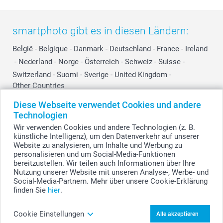
smartphoto gibt es in diesen Ländern:
België
-
Belgique
-
Danmark
-
Deutschland
-
France
-
Ireland
-
Nederland
-
Norge
-
Österreich
-
Schweiz
-
Suisse
-
Switzerland
-
Suomi
-
Sverige
-
United Kingdom
-
Other Countries
Diese Webseite verwendet Cookies und andere
Technologien
Alle Preise verstehen sich in Schweizer Franken (CHF) inkl. MwSt. und zzgl.
Wir verwenden Cookies und andere Technologien (z. B.
Versandkosten.
künstliche Intelligenz), um den Datenverkehr auf unserer
Website zu analysieren, um Inhalte und Werbung zu
personalisieren und um Social-Media-Funktionen
bereitzustellen. Wir teilen auch Informationen über Ihre
© smartphoto Group. Alle Rechte vorbehalten.
Nutzung unserer Website mit unseren Analyse-, Werbe- und
Social-Media-Partnern. Mehr über unsere Cookie-Erklärung
finden Sie
hier
.
Trinkflasche mit Namen Dunkelblau gestalten
Cookie Einstellungen
Alle akzeptieren