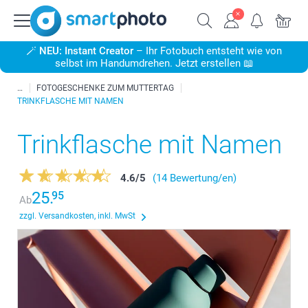
🪄
NEU: Instant Creator
– Ihr Fotobuch entsteht wie von
selbst im Handumdrehen. Jetzt erstellen 📖
FOTOGESCHENKE ZUM MUTTERTAG
TRINKFLASCHE MIT NAMEN
Trinkflasche mit Namen
4.6
/
5
(14 Bewertung/en)
25.
95
Ab
zzgl. Versandkosten, inkl. MwSt