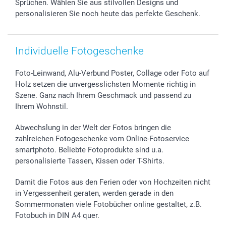
Sprüchen. Wählen Sie aus stilvollen Designs und
Investor Relations
Geburtstag
Anmelden /Registrieren
personalisieren Sie noch heute das perfekte Geschenk.
B2B smartbusiness
Geburt
Sitemap
Widerrufsrecht
Zu allen Anlässen
Status der Bestellung
smartfriends
Individuelle Fotogeschenke
smartgarantie
Foto-Leinwand, Alu-Verbund Poster, Collage oder Foto auf
smartbonus
Holz setzen die unvergesslichsten Momente richtig in
Szene. Ganz nach Ihrem Geschmack und passend zu
Ihrem Wohnstil.
Abwechslung in der Welt der Fotos bringen die
zahlreichen Fotogeschenke vom Online-Fotoservice
smartphoto. Beliebte Fotoprodukte sind u.a.
personalisierte Tassen, Kissen oder T-Shirts.
Damit die Fotos aus den Ferien oder von Hochzeiten nicht
in Vergessenheit geraten, werden gerade in den
Sommermonaten viele Fotobücher online gestaltet, z.B.
Fotobuch in DIN A4 quer.