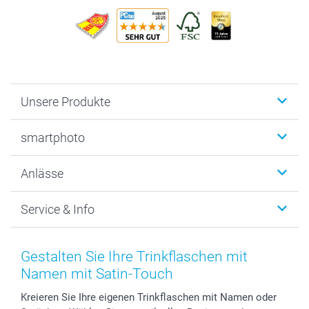
Unsere Produkte
Fotobücher
smartphoto
Fotogeschenke
Wanddekoration
Über uns
Anlässe
MyNameBook
Warum smartphoto
Foto-Grusskarten
Nachhaltigkeit
Weihnachten
Service & Info
Fotoabzüge, Fotos als Buch & Poster
Datenschutz
Neujahr
Smartphone & Tablet Cases
Cookie-Erklärung
Valentinstag
Kontakt & FAQ
Zubehör & Material
AGB
Muttertag
Preise und Versandkosten
Gestalten Sie Ihre Trinkflaschen mit
Foto-Kalender & Agenden
Impressum
Vatertag
Lieferfristen
Namen mit Satin-Touch
Sticker & Etiketten
Presse
Kommunion & Konfirmation
48h Lieferung
Kreieren Sie Ihre eigenen Trinkflaschen mit Namen oder
Geschenk-Gutscheine (PDF)
Partnerprogramme
Hochzeit
Zahlungsmöglichkeiten