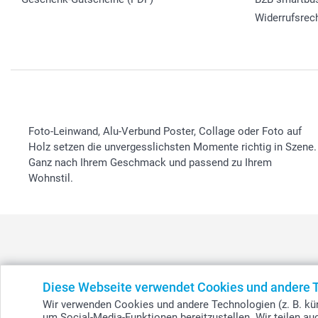
Widerrufsrec
Foto-Leinwand, Alu-Verbund Poster, Collage oder Foto auf
Holz setzen die unvergesslichsten Momente richtig in Szene.
Ganz nach Ihrem Geschmack und passend zu Ihrem
Wohnstil.
België
-
Belgique
-
Danmark
-
Deutschland
-
France
-
Ir
Diese Webseite verwendet Cookies und andere 
Wir verwenden Cookies und andere Technologien (z. B. kün
um Social-Media-Funktionen bereitzustellen. Wir teilen a