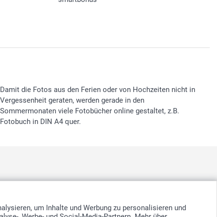
Damit die Fotos aus den Ferien oder von Hochzeiten nicht in
Vergessenheit geraten, werden gerade in den
Sommermonaten viele Fotobücher online gestaltet, z.B.
Fotobuch in DIN A4 quer.
nd
-
Suomi
-
Sverige
-
United Kingdom
-
Other Countries
nalysieren, um Inhalte und Werbung zu personalisieren und
alyse-, Werbe- und Social-Media-Partnern. Mehr über