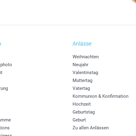
o
Anlässe
Weihnachten
photo
Neujahr
it
Valentinstag
Muttertag
rung
Vatertag
Kommunion & Konfirmation
Hochzeit
Geburtstag
ramme
Geburt
tions
Zu allen Anlässen
siness