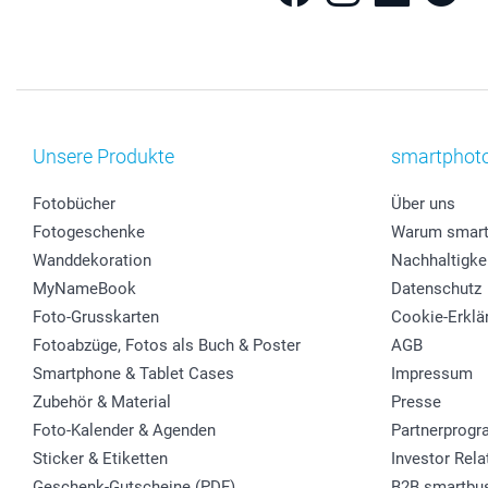
Unsere Produkte
smartphot
Fotobücher
Über uns
Fotogeschenke
Warum smart
Wanddekoration
Nachhaltigke
MyNameBook
Datenschutz
Foto-Grusskarten
Cookie-Erklä
Fotoabzüge, Fotos als Buch & Poster
AGB
Smartphone & Tablet Cases
Impressum
Zubehör & Material
Presse
Foto-Kalender & Agenden
Partnerprog
Sticker & Etiketten
Investor Rela
Geschenk-Gutscheine (PDF)
B2B smartbu