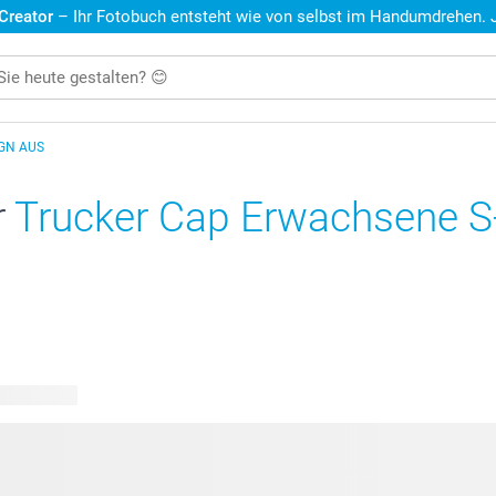
 Creator
– Ihr Fotobuch entsteht wie von selbst im Handumdrehen. Je
IGN AUS
r
Trucker Cap Erwachsene S
re Designs