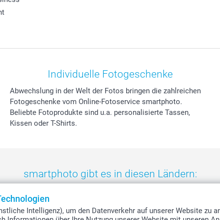
ht
Individuelle Fotogeschenke
Abwechslung in der Welt der Fotos bringen die zahlreichen
Fotogeschenke vom Online-Fotoservice smartphoto.
Beliebte Fotoprodukte sind u.a. personalisierte Tassen,
Kissen oder T-Shirts.
smartphoto gibt es in diesen Ländern:
eland
-
Nederland
-
Norge
-
Österreich
-
Schweiz
-
Suisse
-
Switzerla
Technologien
stliche Intelligenz), um den Datenverkehr auf unserer Website zu a
uch Informationen über Ihre Nutzung unserer Website mit unseren An