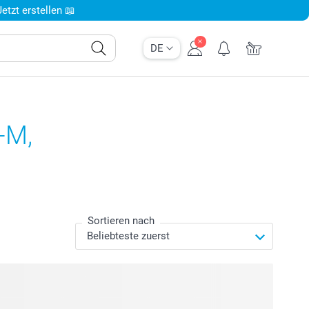
tzt erstellen 📖
DE
-M,
Sortieren nach