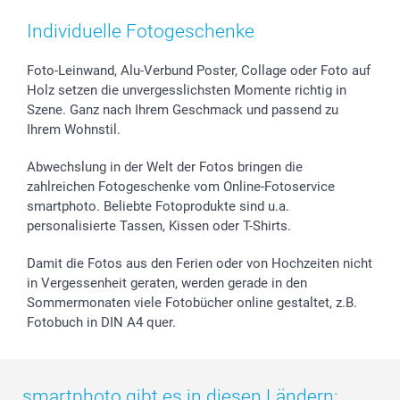
Smartphone & Tablet Cases
Cookie-Erklärung
Valentinstag
Kontakt & FAQ
Zubehör & Material
AGB
Muttertag
Preise und Versandkosten
Individuelle Fotogeschenke
Foto-Kalender & Agenden
Impressum
Vatertag
Lieferfristen
Sticker & Etiketten
Presse
Kommunion & Konfirmation
48h Lieferung
Foto-Leinwand, Alu-Verbund Poster, Collage oder Foto auf
Holz setzen die unvergesslichsten Momente richtig in
Geschenk-Gutscheine (PDF)
Partnerprogramme
Hochzeit
Zahlungsmöglichkeiten
Szene. Ganz nach Ihrem Geschmack und passend zu
Investor Relations
Geburtstag
Anmelden /Registrieren
Ihrem Wohnstil.
B2B smartbusiness
Geburt
Sitemap
Widerrufsrecht
Zu allen Anlässen
Status der Bestellung
Abwechslung in der Welt der Fotos bringen die
smartfriends
zahlreichen Fotogeschenke vom Online-Fotoservice
smartphoto. Beliebte Fotoprodukte sind u.a.
smartgarantie
personalisierte Tassen, Kissen oder T-Shirts.
smartbonus
Damit die Fotos aus den Ferien oder von Hochzeiten nicht
in Vergessenheit geraten, werden gerade in den
Sommermonaten viele Fotobücher online gestaltet, z.B.
Fotobuch in DIN A4 quer.
smartphoto gibt es in diesen Ländern: