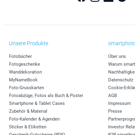
Unsere Produkte
smartphot
Fotobücher
Über uns
Fotogeschenke
Warum smart
Wanddekoration
Nachhaltigke
MyNameBook
Datenschutz
Foto-Grusskarten
Cookie-Erklä
Fotoabzüge, Fotos als Buch & Poster
AGB
Smartphone & Tablet Cases
Impressum
Zubehör & Material
Presse
Foto-Kalender & Agenden
Partnerprog
Sticker & Etiketten
Investor Rela
Geschenk-Gutscheine (PDF)
B2B smartbu