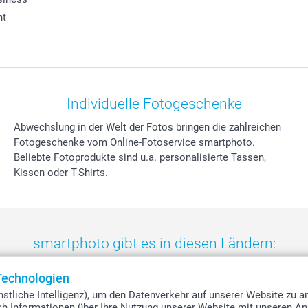
ht
Individuelle Fotogeschenke
Abwechslung in der Welt der Fotos bringen die zahlreichen
Fotogeschenke vom Online-Fotoservice smartphoto.
Beliebte Fotoprodukte sind u.a. personalisierte Tassen,
Kissen oder T-Shirts.
smartphoto gibt es in diesen Ländern:
eland
-
Nederland
-
Norge
-
Österreich
-
Schweiz
-
Suisse
-
Switzerla
Technologien
stliche Intelligenz), um den Datenverkehr auf unserer Website zu a
uch Informationen über Ihre Nutzung unserer Website mit unseren An