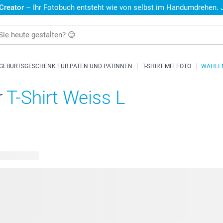
 Creator
– Ihr Fotobuch entsteht wie von selbst im Handumdrehen. Je
GEBURTSGESCHENK FÜR PATEN UND PATINNEN
T-SHIRT MIT FOTO
WÄHLEN
r
T-Shirt Weiss L
are Designs