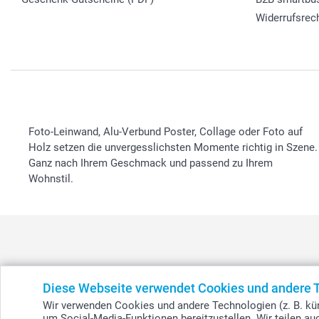
Widerrufsrec
Foto-Leinwand, Alu-Verbund Poster, Collage oder Foto auf
Holz setzen die unvergesslichsten Momente richtig in Szene.
Ganz nach Ihrem Geschmack und passend zu Ihrem
Wohnstil.
België
-
Belgique
-
Danmark
-
Deutschland
-
France
-
Ir
Diese Webseite verwendet Cookies und andere 
Wir verwenden Cookies und andere Technologien (z. B. kün
um Social-Media-Funktionen bereitzustellen. Wir teilen a