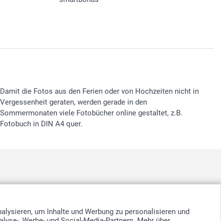
Damit die Fotos aus den Ferien oder von Hochzeiten nicht in
Vergessenheit geraten, werden gerade in den
Sommermonaten viele Fotobücher online gestaltet, z.B.
Fotobuch in DIN A4 quer.
nd
-
Suomi
-
Sverige
-
United Kingdom
-
Other Countries
nalysieren, um Inhalte und Werbung zu personalisieren und
alyse-, Werbe- und Social-Media-Partnern. Mehr über