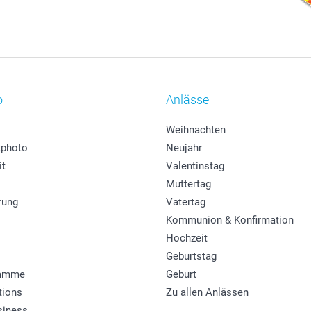
o
Anlässe
Weihnachten
photo
Neujahr
it
Valentinstag
Muttertag
rung
Vatertag
Kommunion & Konfirmation
Hochzeit
Geburtstag
ramme
Geburt
tions
Zu allen Anlässen
siness