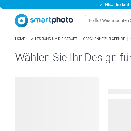
🪄
NEU: Instant
HOME
ALLES RUND UM DIE GEBURT
GESCHENKE ZUR GEBURT
Wählen Sie Ihr Design fü
222 verfügb