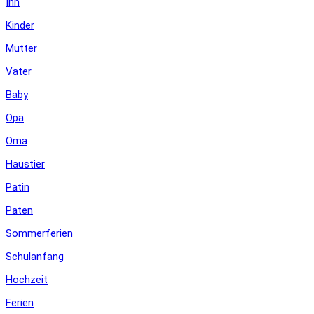
Ihn
Kinder
Mutter
Vater
Baby
Opa
Oma
Haustier
Patin
Paten
Sommerferien
Schulanfang
Hochzeit
Ferien