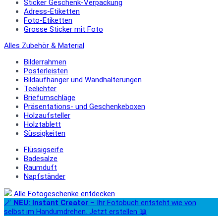
Sticker Geschenk-Verpackung
Adress-Etiketten
Foto-Etiketten
Grosse Sticker mit Foto
Alles Zubehör & Material
Bilderrahmen
Posterleisten
Bildaufhänger und Wandhalterungen
Teelichter
Briefumschläge
Präsentations- und Geschenkeboxen
Holzaufsteller
Holztablett
Süssigkeiten
Flüssigseife
Badesalze
Raumduft
Napfständer
Alle Fotogeschenke entdecken
🪄
NEU: Instant Creator
– Ihr Fotobuch entsteht wie von
selbst im Handumdrehen. Jetzt erstellen 📖