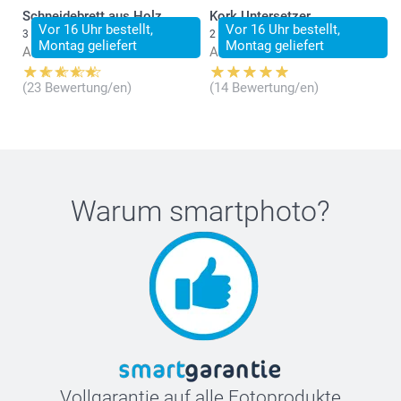
Schneidebrett aus Holz
Kork Untersetzer
Vor 16 Uhr bestellt,
Vor 16 Uhr bestellt,
3 Varianten
2 Varianten
Montag geliefert
Montag geliefert
Ab
34.95
Ab
31.95
(23 Bewertung/en)
(14 Bewertung/en)
Warum
smartphoto
?
Vollgarantie auf alle Fotoprodukte