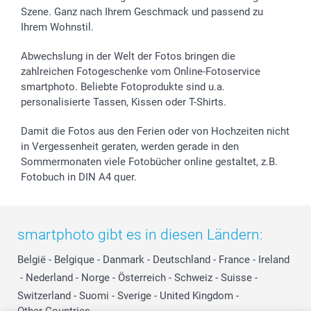
Szene. Ganz nach Ihrem Geschmack und passend zu
Ihrem Wohnstil.
Abwechslung in der Welt der Fotos bringen die
zahlreichen Fotogeschenke vom Online-Fotoservice
smartphoto. Beliebte Fotoprodukte sind u.a.
personalisierte Tassen, Kissen oder T-Shirts.
Damit die Fotos aus den Ferien oder von Hochzeiten nicht
in Vergessenheit geraten, werden gerade in den
Sommermonaten viele Fotobücher online gestaltet, z.B.
Fotobuch in DIN A4 quer.
smartphoto gibt es in diesen Ländern:
België
-
Belgique
-
Danmark
-
Deutschland
-
France
-
Ireland
-
Nederland
-
Norge
-
Österreich
-
Schweiz
-
Suisse
-
Switzerland
-
Suomi
-
Sverige
-
United Kingdom
-
Other Countries