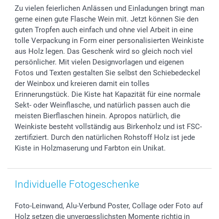
Zu vielen feierlichen Anlässen und Einladungen bringt man
Sticker & Etiketten
Presse
Kommunion & Konfirmation
48h Lieferung
gerne einen gute Flasche Wein mit. Jetzt können Sie den
Geschenk-Gutscheine (PDF)
Partnerprogramme
Hochzeit
Zahlungsmöglichkeiten
guten Tropfen auch einfach und ohne viel Arbeit in eine
Investor Relations
Geburtstag
Anmelden /Registrieren
tolle Verpackung in Form einer personalisierten Weinkiste
B2B smartbusiness
Geburt
Sitemap
aus Holz legen. Das Geschenk wird so gleich noch viel
persönlicher. Mit vielen Designvorlagen und eigenen
Widerrufsrecht
Zu allen Anlässen
Status der Bestellung
Fotos und Texten gestalten Sie selbst den Schiebedeckel
smartfriends
der Weinbox und kreieren damit ein tolles
smartgarantie
Erinnerungstück. Die Kiste hat Kapazität für eine normale
smartbonus
Sekt- oder Weinflasche, und natürlich passen auch die
meisten Bierflaschen hinein. Apropos natürlich, die
Weinkiste besteht vollständig aus Birkenholz und ist FSC-
zertifiziert. Durch den natürlichen Rohstoff Holz ist jede
Kiste in Holzmaserung und Farbton ein Unikat.
Individuelle Fotogeschenke
Foto-Leinwand, Alu-Verbund Poster, Collage oder Foto auf
Holz setzen die unvergesslichsten Momente richtig in