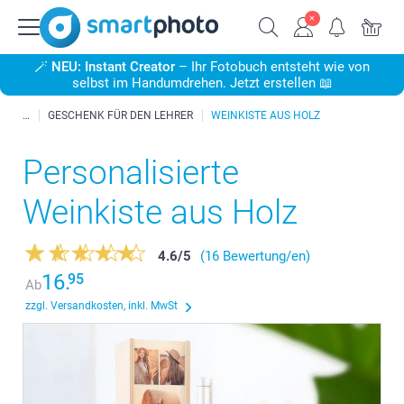
🪄
NEU: Instant Creator
– Ihr Fotobuch entsteht wie von
selbst im Handumdrehen. Jetzt erstellen 📖
GESCHENK FÜR DEN LEHRER
WEINKISTE AUS HOLZ
Personalisierte
Weinkiste aus Holz
4.6
/
5
(16 Bewertung/en)
16.
95
Ab
zzgl. Versandkosten, inkl. MwSt