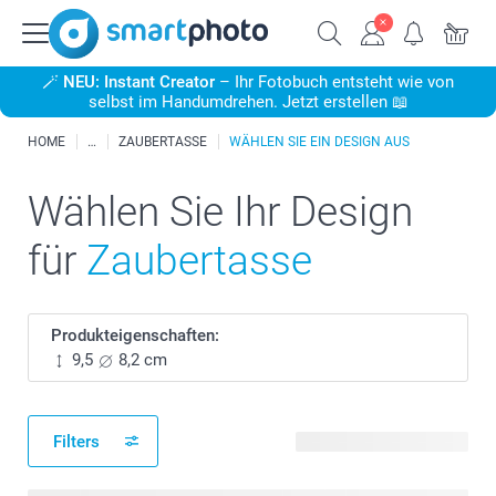
🪄
NEU: Instant Creator
– Ihr Fotobuch entsteht wie von
selbst im Handumdrehen. Jetzt erstellen 📖
HOME
ZAUBERTASSE
WÄHLEN SIE EIN DESIGN AUS
Wählen Sie Ihr Design
für
Zaubertasse
Produkteigenschaften:
9,5
8,2 cm
Filters
124 verfügbare Designs