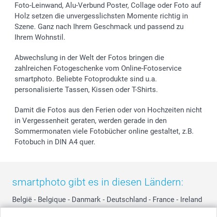
Sticker & Etiketten
Presse
Kommunion & Konfirmation
48h Lieferung
Foto-Leinwand, Alu-Verbund Poster, Collage oder Foto auf
Holz setzen die unvergesslichsten Momente richtig in
Geschenk-Gutscheine (PDF)
Partnerprogramme
Hochzeit
Zahlungsmöglichkeiten
Szene. Ganz nach Ihrem Geschmack und passend zu
Investor Relations
Geburtstag
Anmelden /Registrieren
Ihrem Wohnstil.
B2B smartbusiness
Geburt
Sitemap
Widerrufsrecht
Zu allen Anlässen
Status der Bestellung
Abwechslung in der Welt der Fotos bringen die
smartfriends
zahlreichen Fotogeschenke vom Online-Fotoservice
smartphoto. Beliebte Fotoprodukte sind u.a.
smartgarantie
personalisierte Tassen, Kissen oder T-Shirts.
smartbonus
Damit die Fotos aus den Ferien oder von Hochzeiten nicht
in Vergessenheit geraten, werden gerade in den
Sommermonaten viele Fotobücher online gestaltet, z.B.
Fotobuch in DIN A4 quer.
smartphoto gibt es in diesen Ländern:
België
-
Belgique
-
Danmark
-
Deutschland
-
France
-
Ireland
-
Nederland
-
Norge
-
Österreich
-
Schweiz
-
Suisse
-