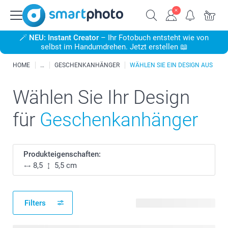
🪄
NEU: Instant Creator
– Ihr Fotobuch entsteht wie von
selbst im Handumdrehen. Jetzt erstellen 📖
HOME
GESCHENKANHÄNGER
WÄHLEN SIE EIN DESIGN AUS
Wählen Sie Ihr Design
für
Geschenkanhänger
Produkteigenschaften:
8,5
5,5 cm
Filters
549 verfügbare Designs