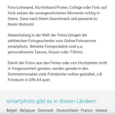
Foto-Kalender & Agenden
Impressum
Vatertag
Lieferfristen
Sticker & Etiketten
Presse
Kommunion & Konfirmation
48h Lieferung
Foto-Leinwand, Alu-Verbund Poster, Collage oder Foto auf
Holz setzen die unvergesslichsten Momente richtig in
Geschenk-Gutscheine (PDF)
Partnerprogramme
Hochzeit
Zahlungsmöglichkeiten
Szene. Ganz nach Ihrem Geschmack und passend zu
Investor Relations
Geburtstag
Anmelden /Registrieren
Ihrem Wohnstil.
B2B smartbusiness
Geburt
Sitemap
Widerrufsrecht
Zu allen Anlässen
Status der Bestellung
Abwechslung in der Welt der Fotos bringen die
smartfriends
zahlreichen Fotogeschenke vom Online-Fotoservice
smartphoto. Beliebte Fotoprodukte sind u.a.
smartgarantie
personalisierte Tassen, Kissen oder T-Shirts.
smartbonus
Damit die Fotos aus den Ferien oder von Hochzeiten nicht
in Vergessenheit geraten, werden gerade in den
Sommermonaten viele Fotobücher online gestaltet, z.B.
Fotobuch in DIN A4 quer.
smartphoto gibt es in diesen Ländern:
België
-
Belgique
-
Danmark
-
Deutschland
-
France
-
Ireland