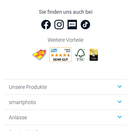
Sie finden uns auch bei
Weitere Vorteile
Unsere Produkte
Fotobücher
smartphoto
Fotogeschenke
Wanddekoration
Über uns
Anlässe
MyNameBook
Warum smartphoto
Foto-Grusskarten
Nachhaltigkeit
Weihnachten