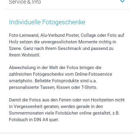
Service & Info
Fotoabzüge, Fotos als Buch & Poster
Datenschutz
Neujahr
Smartphone & Tablet Cases
Cookie-Erklärung
Valentinstag
Kontakt & FAQ
Zubehör & Material
AGB
Muttertag
Preise und Versandkosten
Individuelle Fotogeschenke
Foto-Kalender & Agenden
Impressum
Vatertag
Lieferfristen
Sticker & Etiketten
Presse
Kommunion & Konfirmation
48h Lieferung
Foto-Leinwand, Alu-Verbund Poster, Collage oder Foto auf
Holz setzen die unvergesslichsten Momente richtig in
Geschenk-Gutscheine (PDF)
Partnerprogramme
Hochzeit
Zahlungsmöglichkeiten
Szene. Ganz nach Ihrem Geschmack und passend zu
Investor Relations
Geburtstag
Anmelden /Registrieren
Ihrem Wohnstil.
B2B smartbusiness
Geburt
Sitemap
Widerrufsrecht
Zu allen Anlässen
Status der Bestellung
Abwechslung in der Welt der Fotos bringen die
smartfriends
zahlreichen Fotogeschenke vom Online-Fotoservice
smartphoto. Beliebte Fotoprodukte sind u.a.
smartgarantie
personalisierte Tassen, Kissen oder T-Shirts.
smartbonus
Damit die Fotos aus den Ferien oder von Hochzeiten nicht
in Vergessenheit geraten, werden gerade in den
Sommermonaten viele Fotobücher online gestaltet, z.B.
Fotobuch in DIN A4 quer.