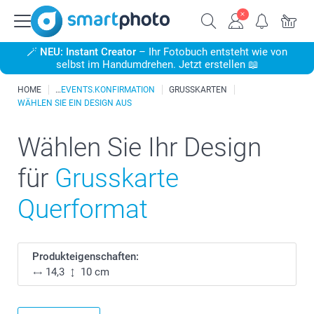
🪄
NEU: Instant Creator
– Ihr Fotobuch entsteht wie von
selbst im Handumdrehen. Jetzt erstellen 📖
HOME
EVENTS.KONFIRMATION
GRUSSKARTEN
WÄHLEN SIE EIN DESIGN AUS
Wählen Sie Ihr Design
für
Grusskarte
Querformat
Produkteigenschaften:
14,3
10 cm