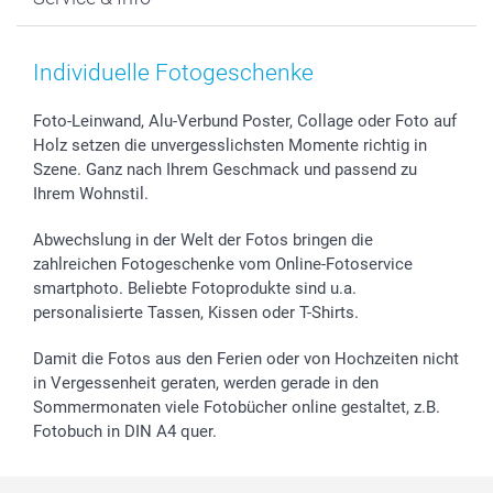
Fotoabzüge, Fotos als Buch & Poster
Datenschutz
Neujahr
Smartphone & Tablet Cases
Cookie-Erklärung
Valentinstag
Kontakt & FAQ
Zubehör & Material
AGB
Muttertag
Preise und Versandkosten
Individuelle Fotogeschenke
Foto-Kalender & Agenden
Impressum
Vatertag
Lieferfristen
Sticker & Etiketten
Presse
Kommunion & Konfirmation
48h Lieferung
Foto-Leinwand, Alu-Verbund Poster, Collage oder Foto auf
Holz setzen die unvergesslichsten Momente richtig in
Geschenk-Gutscheine (PDF)
Partnerprogramme
Hochzeit
Zahlungsmöglichkeiten
Szene. Ganz nach Ihrem Geschmack und passend zu
Investor Relations
Geburtstag
Anmelden /Registrieren
Ihrem Wohnstil.
B2B smartbusiness
Geburt
Sitemap
Widerrufsrecht
Zu allen Anlässen
Status der Bestellung
Abwechslung in der Welt der Fotos bringen die
smartfriends
zahlreichen Fotogeschenke vom Online-Fotoservice
smartphoto. Beliebte Fotoprodukte sind u.a.
smartgarantie
personalisierte Tassen, Kissen oder T-Shirts.
smartbonus
Damit die Fotos aus den Ferien oder von Hochzeiten nicht
in Vergessenheit geraten, werden gerade in den
Sommermonaten viele Fotobücher online gestaltet, z.B.
Fotobuch in DIN A4 quer.