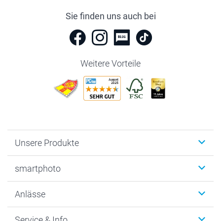
Sie finden uns auch bei
Weitere Vorteile
Unsere Produkte
Fotobücher
smartphoto
Fotogeschenke
Wanddekoration
Über uns
Anlässe
MyNameBook
Warum smartphoto
Foto-Grusskarten
Nachhaltigkeit
Weihnachten
Service & Info